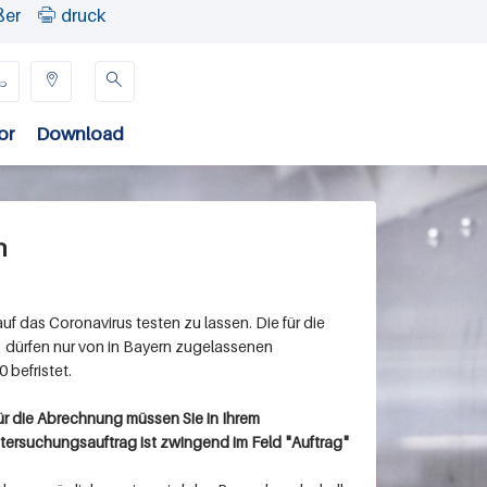
ßer
druck




or
Download
n
 das Coronavirus testen zu lassen. Die für die
dürfen nur von in Bayern zugelassenen
 befristet.
ür die Abrechnung müssen Sie in Ihrem
ersuchungsauftrag ist zwingend im Feld "
Auftrag"