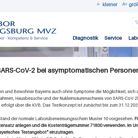
kleiner
grö


Direkt
zum
Inhalt
Diagnostik
Service
Lab
 SARS-CoV-2 bei asymptomatischen Persone
en und Bewohner Bayerns auch ohne Symptome die Möglichkeit, sich auf
tnahmen, Hausbesuche und der Nukleinsäurenachweis von SARS-CoV-2) 
erfolgt über die KVB. Das Testkonzept ist zunächst bis zum 31.12.2020
m Stand der normale Laborüberweisungsschein Muster 10 vorgesehen.
F
ensatz anlegen und die Kostenträgernummer 71800 verwenden. Im Unt
"Bayerisches Testangebot" einzutragen.