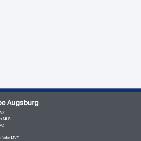
pe Augsburg
MVZ
m MLB
MVZ
zbrücke MVZ