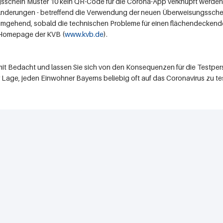
gsschein Muster 10 kein QR-Code für die Corona-App verknüpft werde
re Änderungen - betreffend die Verwendung der neuen Überweisungss
 umgehend, sobald die technischen Probleme für einen flächendeckend
r Homepage der KVB (
www.kvb.de
).
t Bedacht und lassen Sie sich von den Konsequenzen für die Testper
er Lage, jeden Einwohner Bayerns beliebig oft auf das Coronavirus zu te