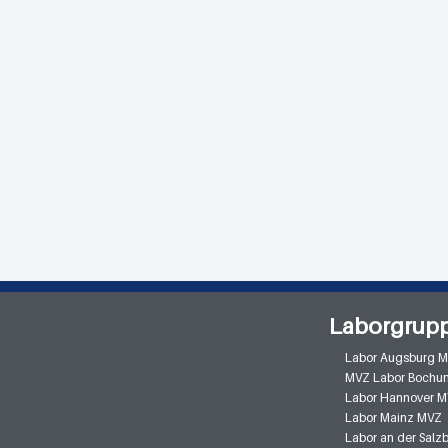
Laborgrup
Labor Augsburg 
MVZ Labor Bochu
Labor Hannover 
Labor Mainz MVZ
Labor an der Sal