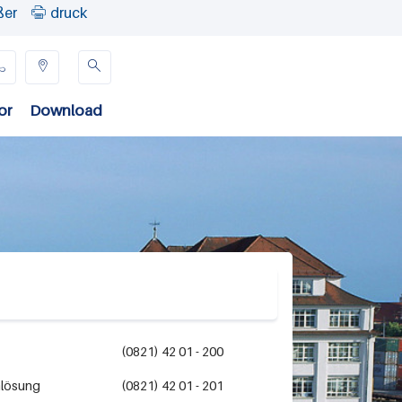
ßer
druck




or
Download
(0821) 42 01 - 200
mlösung
(0821) 42 01 - 201