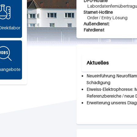
DFÜ-Hotline
Labordatenfernübertrag
Starnet-Hotline
Order / Entry Lösung
Außendienst:
Direktlabor
Fahrdienst
Aktuelles
enangebote
Neueinführung Neurofilame
Schädigung
Eiweiss-Elektrophorese:
Referenzbereiche / neue 
Erweiterung unseres Diagn