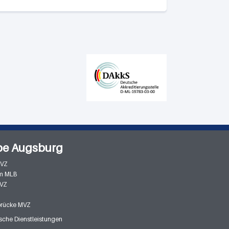
pe Augsburg
MVZ
m MLB
MVZ
zbrücke MVZ
che Dienstleistungen