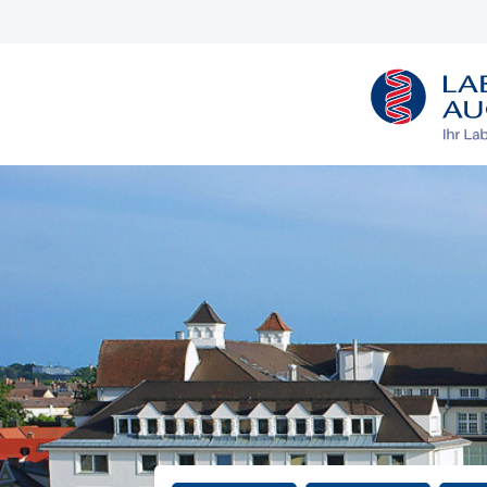
L
O
G
O