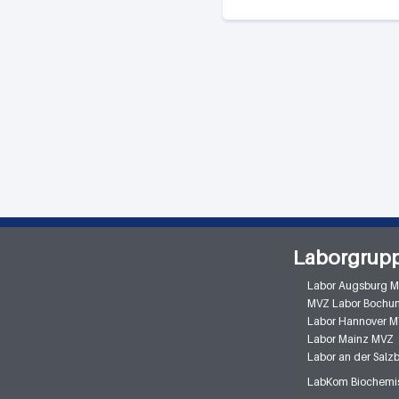
Laborgrup
Labor Augsburg 
MVZ Labor Bochu
Labor Hannover 
Labor Mainz MVZ
Labor an der Sal
LabKom Biochemis