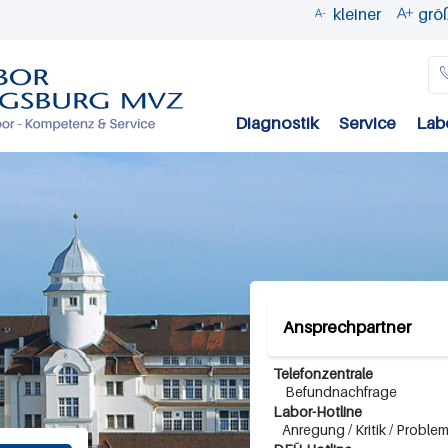
kleiner
grö


Direkt
zum
Inhalt
Diagnostik
Service
Lab
Ansprechpartner
Telefonzentrale
Befundnachfrage
Labor-Hotline
Anregung / Kritik / Proble