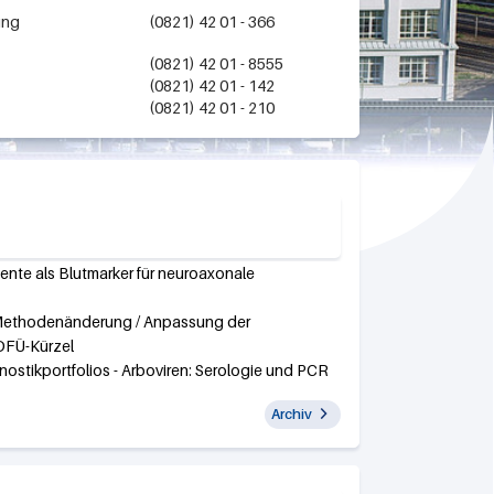
ung
(0821) 42 01 - 366
(0821) 42 01 - 8555
(0821) 42 01 - 142
(0821) 42 01 - 210
nte als Blutmarker für neuroaxonale
 Methodenänderung / Anpassung der
DFÜ-Kürzel
ostikportfolios - Arboviren: Serologie und PCR
Archiv