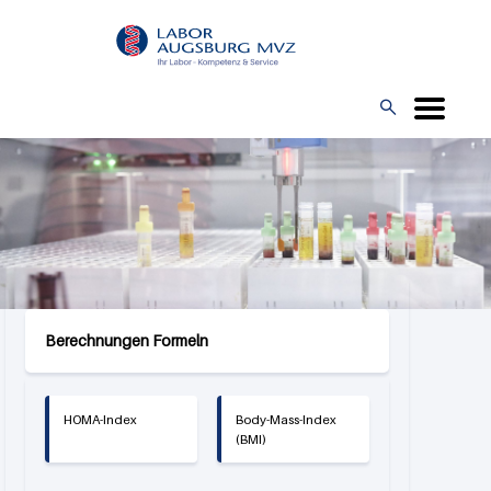
Direkt
L
zum
O
Inhalt
G

O
Berechnungen Formeln
HOMA-Index
Body-Mass-Index
(BMI)