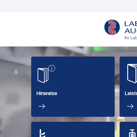
L
O
G
O
Hinweise
Leist