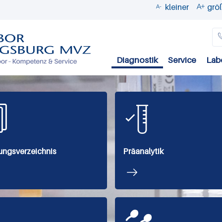
kleiner
grö


Direkt
zum
Inhalt
Diagnostik
Service
Lab
ungsverzeichnis
Präanalytik