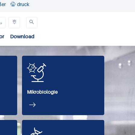
ßer
druck




or
Download
Mikrobiologie