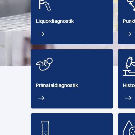
Liquordiagnostik
Punkt
Pränataldiagnostik
Histo