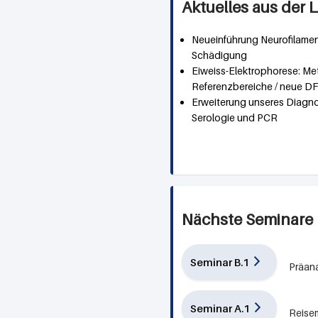
Aktuelles aus der
Neueinführung Neurofilamen
Schädigung
Eiweiss-Elektrophorese: M
Referenzbereiche / neue DF
Erweiterung unseres Diagnos
Serologie und PCR
Nächste Seminare
Seminar B.1
Präana
Seminar A.1
Reise