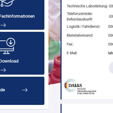
Technische Laborleitung:
036
Telefonzentrale:
Fachinformationen
036
Befundauskunft
Logistik / Fahrdienst:
036
Materialversand:
036
Fax:
036
E-Mail:
la
Download
nde