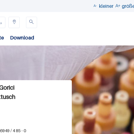
kleiner
größ





te
Download
Gorici
ttusch
949 / 4 85 - 0