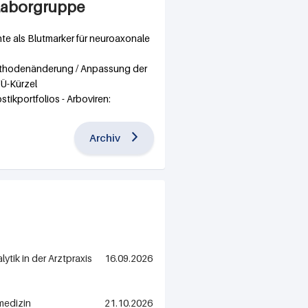
 Laborgruppe
te als Blutmarker für neuroaxonale
ethodenänderung / Anpassung der
Ü-Kürzel
tikportfolios - Arboviren:
Archiv
lytik in der Arztpraxis
16.09.2026
medizin
21.10.2026