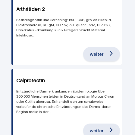
Arthritiden 2
Basisdiagnostik und Screening: BSG, CRP, großes Blutbild,
Elektrophorese, RF-IgM, CCP-Ak, ASL quant., ANA, HLA-B27,
Urin-Status Erkrankung Klinik Erregeranzucht Material
Infektiöse...
weiter
Calprotectin
Entzündliche Darmerkrankungen Epidemiologie Über
300.000 Menschen leiden in Deutschland an Morbus Chron
oder Colitis ulcerosa. Es handelt sich um schubweise
verlaufende chronische Entzündungen des Darms, deren
Beginn meist in der...
weiter