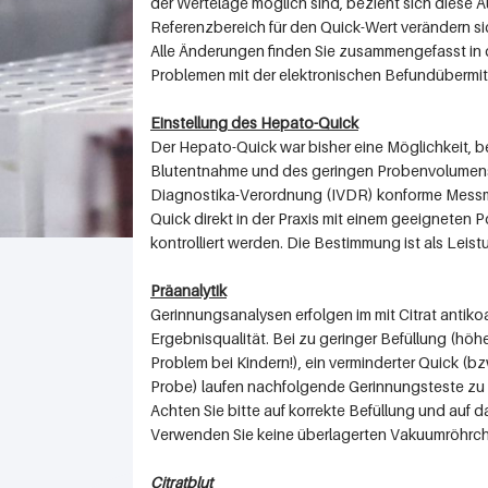
der Wertelage möglich sind, bezieht sich diese 
Referenzbereich für den Quick-Wert verändern sic
Alle Änderungen finden Sie zusammengefasst in de
Problemen mit der elektronischen Befundübermit
Einstellung des Hepato-Quick
Der Hepato-Quick war bisher eine Möglichkeit, b
Blutentnahme und des geringen Probenvolumens ha
Diagnostika-Verordnung (IVDR) konforme Messmet
Quick direkt in der Praxis mit einem geeigneten 
kontrolliert werden. Die Bestimmung ist als Leis
Präanalytik
Gerinnungsanalysen erfolgen im mit Citrat antikoa
Ergebnisqualität. Bei zu geringer Befüllung (höh
Problem bei Kindern!), ein verminderter Quick (bz
Probe) laufen nachfolgende Gerinnungsteste zu sc
Achten Sie bitte auf korrekte Befüllung und auf
Verwenden Sie keine überlagerten Vakuumröhrc
Citratblut