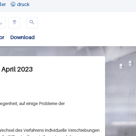
ßer
druck




or
Download
April 2023
genheit, auf einige Probleme der
Wechsel des Verfahrens individuelle Verschiebungen