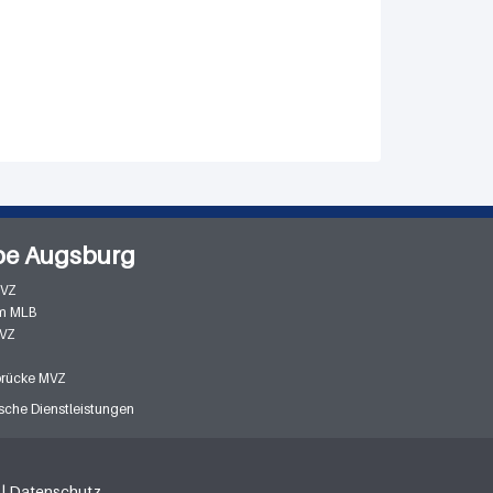
pe Augsburg
MVZ
m MLB
MVZ
zbrücke MVZ
che Dienstleistungen
|
Datenschutz