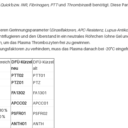
(
Quick
bzw.
INR
,
Fibrinogen, PTT
und
Thrombinzeit
) benötigt. Diese Pa
anderen Gerinnungsparameter (
Einzelfaktoren, APC-Resistenz, Lupus-Antik
trifugieren und den Überstand in ein neutrales Röhrchen (ohne Gel und
en, um das Plasma Thrombozyten-frei zu gewinnen.
ungsfaktoren zu verhindern, muss das Plasma danach bei -20°C eingefr
reich
DFÜ-Kürzel
DFÜ-Kürzel
neu
alt
PTT02
PTT01
PTZ01
PTZ
FA1302
FA1301
APCC02
APCC01
30 %
PSFR01
PSFR02
0 %
ANTH01
ANTH