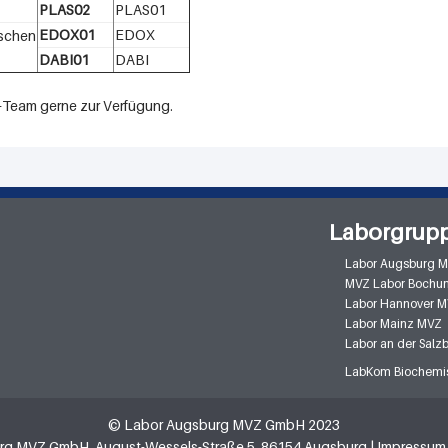
PLAS02
PLAS01
EDOX01
EDOX
ischen
DABI01
DABI
e-Team gerne zur Verfügung.
Laborgrup
Labor Augsburg 
MVZ Labor Bochu
Labor Hannover 
Labor Mainz MVZ
Labor an der Sal
LabKom Biochemis
© Labor Augsburg MVZ GmbH 2023
rg MVZ GmbH, August-Wessels-Straße 5, 86154 Augsburg
|
Impressum