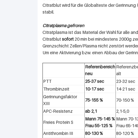
Citratblut wird für die Globalteste der Gerinnung 
stabil.
Citratplasma gefroren
Citratplasma ist das Material der Wahl für alle 
Citratblut
sofort
20 min bei mindestens 2000g zen
Grenzschicht Zellen/Plasma nicht zerstört werd
Um eine Aktivierung bzw. einen Abbau der Gerinn
Referenbereich
Referenzbe
neu
alt
PTT
25-37 sec
23-32 sec
Thrombinzeit
10-17 sec
14-21 sec
Gerinnungsfaktor
75-155 %
70-150 %
XIII
APC-Resistenz
ab 2,1
2,1-5,0
Mann 75-145 %
Mann 70-1
Freies Protein S
Frau 55-125 %
Frau 65-14
Antithrombin III
80-130 %
80-120 %