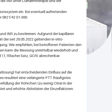
 die INR unter Cumarintherapie und der
ionssystem ein. Bei eventuell auftretenden
r 0821/42 01-366.
 und INR zu bestimmen. Aufgrund der kapillären
 der seit 26.05.2022 geltenden in-vitro-
ung. Wie empfehlen, bei betroffenen Patienten den
ungen kann die Messung unmittelbar wiederholt und
 € (1,15facher Satz, GOÄ) abrechenbar.
ratlösung) hat entscheidenden Einfluss auf die
s resultiert eine verlängerte PTT (häufigstes
berfüllung der Röhrchen (zu wenig Citrat in der
ert und erhöhte Aktivitäten der Einzelfaktoren.