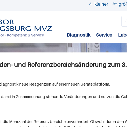
kleiner
grö


Direkt
zum
Inhalt
Diagnostik
Service
Lab
den- und Referenzbereichsänderung zum 3. 
sdiagnostik neue Reagenzien auf einer neuen Geräteplattform.
er damit in Zusammenhang stehende Veränderungen und nutzen die Gele
ibt die Mehrzahl der Referenzbereiche unverändert. Obwohl durch den 