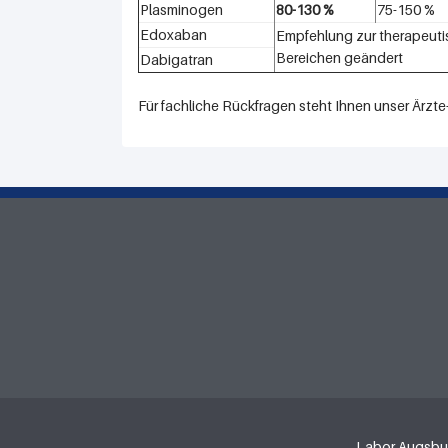
Plasminogen
80-130 %
75-150 %
Edoxaban
Empfehlung zur therapeut
Bereichen geändert
Dabigatran
Für fachliche Rückfragen steht Ihnen unser Ärzt
Labor Augsbu