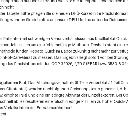
Aussage auch auf den Quick und die INR: der therapeutische Bereich für
h nicht.
r Tabelle. Bitte pflegen Sie die neuen DFÜ-Kürzel in Ihr Praxisinformat
tlung wenden Sie sich bitte an unsere DFÜ-Hotline unter der Rufnumme
ei Patienten mit schwierigen Venenverhältnissen aus Kapillarblut Quick
ndelt es sich um eine fehleranfällige Methode. Deshalb steht eine mit
hode für den Hepato-Quick im Labor zukünftig nicht mehr zur Verfüg
Point-of-Care-Gerät zu messen. Das Ergebnis liegt sofort vor, bei Stör
tung des Praxislabors mit den GOP 32026, 4,70 € (EBM) bzw. 3530, 8,04
guliertem Blut. Das Mischungsverhältnis (9 Teile Venenblut / 1 Teil Cit
erer Citratanteil) werden nachfolgende Gerinnungsteste gehemmt, d. h. e
w. erhöhte INR) und eine erniedrigte Aktivität der Einzelfaktoren. Bei Ü
hnell ab: es resultieren eine falsch niedrige PTT, ein zu hoher Quick-W
 das Verfallsdatum der Entnahmeröhrchen!
hen!