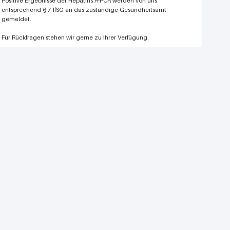
Positive Ergebnisse der Hepatitis A-PCR werden von uns
entsprechend § 7 IfSG an das zuständige Gesundheitsamt
gemeldet.
Für Rückfragen stehen wir gerne zu Ihrer Verfügung.