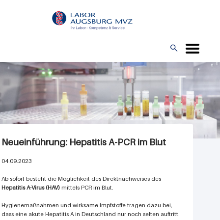
Direkt
L
zum
O
Inhalt
G

O
Neueinführung: Hepatitis A-PCR im Blut
04.09.2023
Ab sofort besteht die Möglichkeit des Direktnachweises des
Hepatitis A-Virus (HAV)
mittels PCR im Blut.
Hygienemaßnahmen und wirksame Impfstoffe tragen dazu bei,
dass eine akute Hepatitis A in Deutschland nur noch selten auftritt.