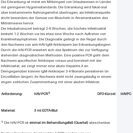
Die Erkrankung ist meist ein Mitbringsel von Urlaubsreisen in Länder
mit geringeren Hygienestandards. Die Erkrankung wird fäkal-oral
über kontaminierte Nahrungsmittel übertragen; als Infektionsquelle
sticht besonders der Genuss von Muscheln in Anrainerstaaten des
Mittelmeeres hervor.
Die Inkubationszeit beträgt 2-6 Wochen, die höchste Infektiosität
besteht 1-2 Wochen vor bis etwa eine Woche nach Auftreten von
Krankheitssymptomen. Die Diagnostik gelingt in der Regel durch
den Nachweis von anti-HAV-IgM-Antikörpern bei Erkrankungsbeginn.
Durch die HAV-PCR erweitert sich das Spektrum der zur Verfügung
stehenden diagnostischen Methoden. Eine positive PCR geht dem
Nachweis spezifischer Antikörper voraus und korreliert mit der
Infektiosität, sie zeigt immer eine akute Hepatitis A an.
Demgegenüber können IgM-Antikörper 3-4 Monate persistieren (in
Einzelfällen länger); ihr Nachweis steht nicht zwangsläufig in einem
engen zeitlichen Zusammenhang mit einer akuten Infektion.
1)
Anforderung:
HAV-PCR
DFÜ-Kürzel: HAVPC
Material:
3 ml EDTA-Blut
1)
Die HAV-PCR ist
einmal im Behandlungsfall (Quartal)
abrechenbar.