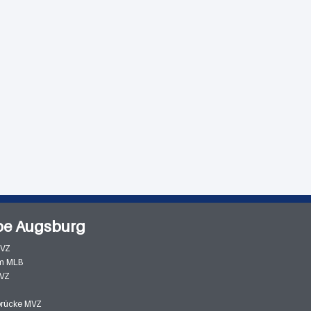
pe Augsburg
MVZ
m MLB
MVZ
zbrücke MVZ