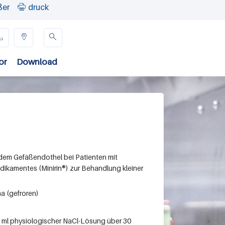
ßer
druck




or
Download
s dem Gefäßendothel bei Patienten mit
ikamentes (Minirin®) zur Behandlung kleiner
ma (gefroren)
00 ml physiologischer NaCl-Lösung über 30