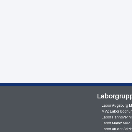
Laborgrup
Labor Augsburg 
MVZ Labor Bochu
Labor Hannover 
Labor Mainz MVZ
Labor an der Sal