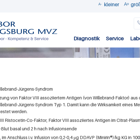
kleiner
grö


Direkt
zum
Inhalt
Diagnostik
Service
Lab
illebrand-Jürgens-Syndrom
tzung von Faktor VIII assoziiertem Antigen (von Willebrand-Faktor) au
lebrand-Jürgens-Syndrom Typ 1. Damit kann die Wirksamkeit eines Med
estet werden.
 VIII Ristocetin-Co-Faktor, Faktor VIII assoziiertes Antigen im Citrat-Plas
lut basal und 2 h nach Infusionsende
 im Anschluss i.v. Infusion von 0,2-0,4 µg DDAVP (Minirin®)/kg KG in 1