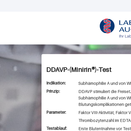
L
O
G
O
DDAVP-(Minirin®)-Test
Indikation:
Subhämophilie A und von W
Prinzip:
DDAVP stimuliert die Freise
Subhämophilie A und von Wil
Blutungskomplikationen get
Parameter:
Faktor VIII-Aktivität, Faktor
Thrombozytenzahl im EDTA-B
Testablauf:
Erste Blutentnahme vor Test,