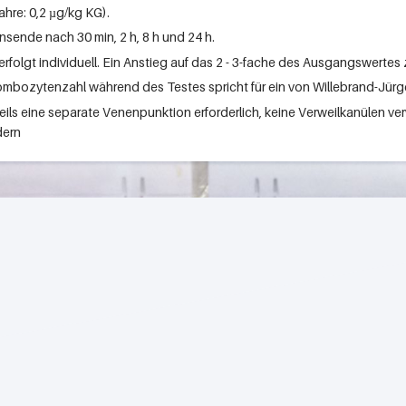
ahre: 0,2 µg/kg KG).
sende nach 30 min, 2 h, 8 h und 24 h.
folgt individuell. Ein Anstieg auf das 2 - 3-fache des Ausgangswertes 
hrombozytenzahl während des Testes spricht für ein von Willebrand-Jür
weils eine separate Venenpunktion erforderlich, keine Verweilkanülen v
dern