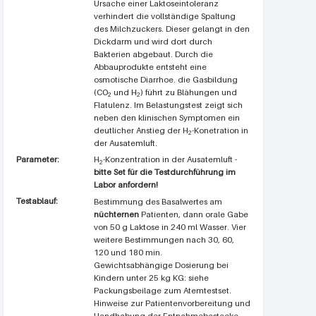
Ursache einer Laktoseintoleranz
verhindert die vollständige Spaltung
des Milchzuckers. Dieser gelangt in den
Dickdarm und wird dort durch
Bakterien abgebaut. Durch die
Abbauprodukte entsteht eine
osmotische Diarrhoe. die Gasbildung
(CO
und H
) führt zu Blähungen und
2
2
Flatulenz. Im Belastungstest zeigt sich
neben den klinischen Symptomen ein
deutlicher Anstieg der H
-Konetration in
2
der Ausatemluft.
Parameter:
H
-Konzentration in der Ausatemluft -
2
bitte Set für die Testdurchführung im
Labor anfordern!
Testablauf:
Bestimmung des Basalwertes am
nüchternen
Patienten, dann orale Gabe
von 50 g Laktose in 240 ml Wasser. Vier
weitere Bestimmungen nach 30, 60,
120 und 180 min.
Gewichtsabhängige Dosierung bei
Kindern unter 25 kg KG: siehe
Packungsbeilage zum Atemtestset.
Hinweise zur Patientenvorbereitung und
Handhabung der Entnahmebestecke