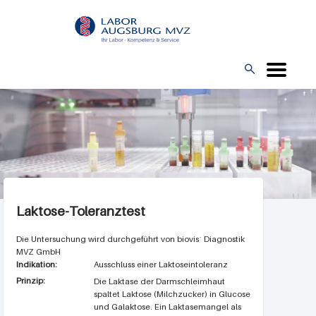
Direkt
L
zum
O
Inhalt
G

O
Laktose-Toleranztest
biovis´ Diagnostik
MVZ GmbH
Indikation:
Ausschluss einer Laktoseintoleranz
Prinzip:
Die Laktase der Darmschleimhaut
spaltet Laktose (Milchzucker) in Glucose
und Galaktose. Ein Laktasemangel als