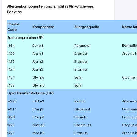
Allergenkomponenten und erhöhtes Risiko schwerer
Reaktion
Phadia-
Komponente
Allergenquelle
Name lat
Code
Speicherproteine (SP)
f354
Ber e1
Paranuss
Ber
tholl
f422
Ara h1
Erdnuss
Arachis
f423
Ara h2
Erdnuss
f424
Ara h3
Erdnuss
f431
Gly m5
Soja
Glycine
f432
Gly m6
Soja
Lipid Transfer Proteine (LTP)
w233
nArt v3
Beifuß
Artemisia
w211
rPar j2
Glaskraut
Parietari
f420
rPru p3
Pfirsich
Prunus p
f425
rCor a8
Haselnuss
Corylus 
f427
rAra h9
Erdnuss
Arachis