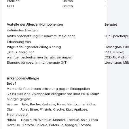
Profiline
selten
-
CCD
selten
-
Vorteile der Allergen-Komponenten
Beispiel
definiertes Allergen
Risiko-Abschätzung für schwere Reaktionen
LTP, Speicherpr
Erkennung von
zugrundeliegender Allergisierung
Lieschgras, Bir
„Kreuz-Allergien“
PR-10 (Birke)
weniger bedeutsamen Sensibilisierungen
CCD-Ak, Profilin
Eignung für spez. Immuntherapie (SIT)
Lieschgras, Mil
Birkenpollen-Allergie
Bet v1
Marker für Primärsensibilisierung gegen Birkenpollen
Bis zu 80% der Birkenpollen-Allergiker hat über PR10-Kreuz-
Allergie gegen:
Bäume Erle, Buche, Kastanie, Hasel, Hainbuche, Eiche.
Obst Apfel, Birne, Pfirsich, Kirsche, Kiwi, Aprikose,
Stachelbeere,
Nüsse Haselnuss, Walnuss, Mandel, Erdnuss, Soja, Erbse
Gemüse Karotte, Sellerie, Petersilie, Spargel, Tomate