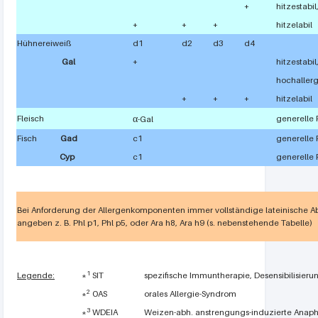
+
hitzestabil
+
+
+
hitzelabil
Hühnereiweiß
d1
d2
d3
d4
Gal
+
hitzestabil
hochaller
+
+
+
hitzelabil
α
Fleisch
generelle 
-Gal
Fisch
Gad
c1
generelle 
Cyp
c1
generelle 
Bei Anforderung der Allergenkomponenten immer vollständige lateinische 
angeben z. B. Phl p1, Phl p5, oder Ara h8, Ara h9 (s. nebenstehende Tabelle)
1
Legende:
*
SIT
spezifische Immuntherapie, Desensibilisieru
2
*
OAS
orales Allergie-Syndrom
3
*
WDEIA
Weizen-abh. anstrengungs-induzierte Anaph