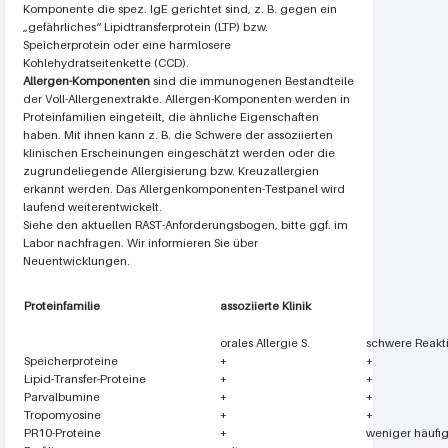
Komponente die spez. IgE gerichtet sind, z. B. gegen ein
„gefährliches“ Lipidtransferprotein (LTP) bzw.
Speicherprotein oder eine harmlosere
Kohlehydratseitenkette (CCD).
Allergen-Komponenten
sind die immunogenen Bestandteile
der Voll-Allergenextrakte. Allergen-Komponenten werden in
Proteinfamilien eingeteilt, die ähnliche Eigenschaften
haben. Mit ihnen kann z. B. die Schwere der assoziierten
klinischen Erscheinungen eingeschätzt werden oder die
zugrundeliegende Allergisierung bzw. Kreuzallergien
erkannt werden. Das Allergenkomponenten-Testpanel wird
laufend weiterentwickelt.
Siehe den aktuellen RAST-Anforderungsbogen, bitte ggf. im
Labor nachfragen. Wir informieren Sie über
Neuentwicklungen.
Proteinfamilie
assoziierte Klinik
orales Allergie S.
schwere Reakt
Speicherproteine
+
+
Lipid-Transfer-Proteine
+
+
Parvalbumine
+
+
Tropomyosine
+
+
PR10-Proteine
+
weniger häufi