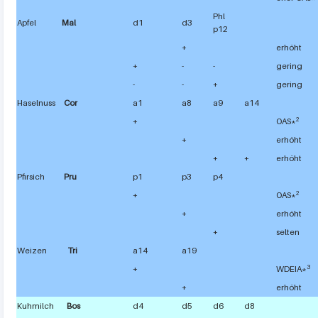
Phl
Apfel
Mal
d1
d3
p12
+
erhöht
+
-
-
gering
-
-
+
gering
Haselnuss
Cor
a1
a8
a9
a14
2
+
OAS*
+
erhöht
+
+
erhöht
Pfirsich
Pru
p1
p3
p4
2
+
OAS*
+
erhöht
+
selten
Weizen
Tri
a14
a19
3
+
WDEIA*
+
erhöht
Kuhmilch
Bos
d4
d5
d6
d8