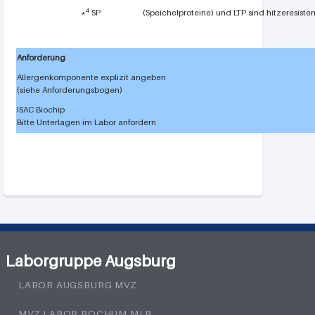
4
*
SP
(Speichelproteine) und LTP sind hitzeresisten
Anforderung
Allergenkomponente explizit angeben
(siehe Anforderungsbogen)
ISAC Biochip
Bitte Unterlagen im Labor anfordern
Laborgruppe Augsburg
LABOR AUGSBURG MVZ
MVZ LABOR BOCHUM MLB