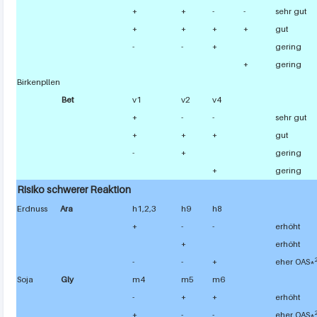
+
+
-
-
sehr gut
+
+
+
+
gut
-
-
+
gering
+
gering
Birkenpllen
Bet
v1
v2
v4
+
-
-
sehr gut
+
+
+
gut
-
+
gering
+
gering
Risiko schwerer Reaktion
Erdnuss
Ara
h1,2,3
h9
h8
+
-
-
erhöht
+
erhöht
-
-
+
eher OAS*
Soja
Gly
m4
m5
m6
-
+
+
erhöht
+
-
-
eher OAS*