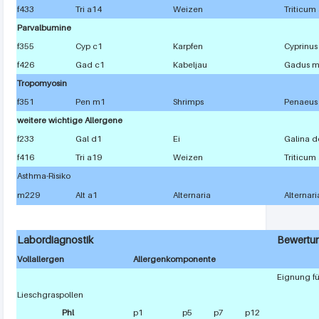
f433
Tri a14
Weizen
Triticum
Parvalbumine
f355
Cyp c1
Karpfen
Cyprinus
f426
Gad c1
Kabeljau
Gadus m
Tropomyosin
f351
Pen m1
Shrimps
Penaeus
weitere wichtige Allergene
f233
Gal d1
Ei
Galina d
f416
Tri a19
Weizen
Triticum
Asthma-Risiko
m229
Alt a1
Alternaria
Alternari
Labordiagnostik
Bewertu
Vollallergen
Allergenkomponente
Eignung fü
Lieschgraspollen
Phl
p1
p5
p7
p12