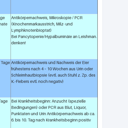
age
Antikörpernachweis, Mikroskopie / PCR
nate
(Knochenmarkausstrich, Milz- und
Lymphknotenbioptat)
Bei Pancytopenie/Hypalbuminäie an Leishman.
denken!
0 Tage
Antikörpernachweis und Nachweis der Eier
frühestens nach 4 – 10 Wochen aus Urin oder
Schleimhautbiopsie (evtl. auch Stuhl z. Zp. des
K.-Fiebers evtl. noch negativ)
 Tage
Bei Krankheitsbeginn: Anzucht (spezielle
Bedingungen) oder PCR aus Blut, Liquor,
Punktaten und Urin Antikörpernachweis ab ca.
6. bis 10. Tag nach Krankheitsbeginn positiv