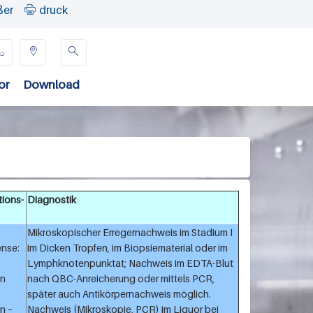
ßer
druck




or
Download
tions-
Diagnostik
Mikroskopischer Erregernachweis im Stadium I
nse:
im Dicken Tropfen, im Biopsiematerial oder im
Lymphknotenpunktat; Nachweis im EDTA-Blut
n
nach QBC-Anreicherung oder mittels PCR,
später auch Antikörpernachweis möglich.
n –
Nachweis (Mikroskopie, PCR) im Liquor bei