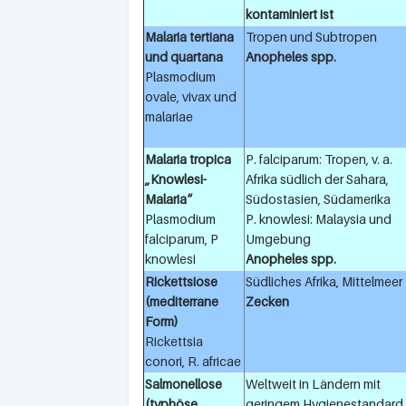
kontaminiert ist
Malaria tertiana
Tropen und Subtropen
und quartana
Anopheles spp.
Plasmodium
ovale, vivax und
malariae
Malaria tropica
P. falciparum: Tropen, v. a.
„Knowlesi-
Afrika südlich der Sahara,
Malaria“
Südostasien, Südamerika
Plasmodium
P. knowlesi: Malaysia und
falciparum, P
Umgebung
knowlesi
Anopheles spp.
Rickettsiose
Südliches Afrika, Mittelmeer
(mediterrane
Zecken
Form)
Rickettsia
conori, R. africae
Salmonellose
Weltweit in Ländern mit
(typhöse
geringem Hygienestandard