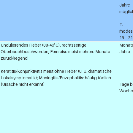
Jahre
möglic
T.
rhodes
15 – 2
Undulierendes Fieber (38-40°C), rechtsseitige
Monate
Oberbauchbeschwerden, Fernreise meist mehrere Monate
Jahre
zurückliegend
Keratitis/Konjunktivitis meist ohne Fieber (u. U. dramatische
Lokalsymptomatik); Meningitis/Enzephalitis: häufig tödlich
(Ursache nicht erkannt)
Tage b
Woche