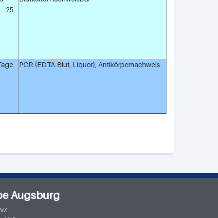
 – 25
 Tage
PCR (EDTA-Blut, Liquor), Antikörpernachweis
pe Augsburg
MVZ