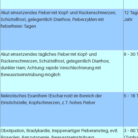
Akut einsetzendes Fieber mit Kopf- und Rückenschmerzen,
12 Tag
Schüttelfrost, gelegentlich Diarrhoe, Fieberzyklen mit
Jahr
fieberfreien Tagen
Akut einsetzendes tägliches Fieber mit Kopf- und
8 – 30
Rückenschmerzen, Schüttelfrost, gelegentlich Diarrhoe,
dunkler Harn; Achtung: rapide Verschlechterung mit
Bewusstseinstrübung möglich
Nekrotisches Exanthem (Eschar noir) im Bereich der
5 – 18
Einstichstelle, Kopfschmerzen, z.T. hohes Fieber
Obstipation, Bradykardie, treppenartiger Fieberanstieg, evtl.
3 – 60
Roseolen, Panzytopenie, Bewusstseinstrübung
(Typhu