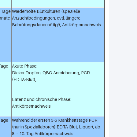
1 Tage
Wiederholte Blutkulturen (spezielle
Monate
Anzuchtbedingungen, evtl. längere
Bebrütungsdauer nötig!), Antikörpernachweis
 Tage
Akute Phase:
Dicker Tropfen, QBC-Anreicherung, PCR
(EDTA-Blut),
Latenz und chronische Phase:
Antikörpernachweis
 Tage
Während der ersten 3-5 Krankheitstage PCR
(nur in Speziallaboren) EDTA-Blut, Liquor), ab
8. – 10. Tag Antikörpernachweis