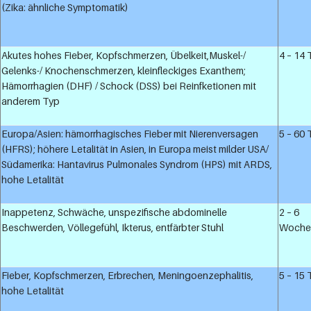
(Zika: ähnliche Symptomatik)
Akutes hohes Fieber, Kopfschmerzen, Übelkeit,Muskel-/
4 – 14
Gelenks-/ Knochenschmerzen, kleinfleckiges Exanthem;
Hämorrhagien (DHF) / Schock (DSS) bei Reinfketionen mit
anderem Typ
Europa/Asien: hämorrhagisches Fieber mit Nierenversagen
5 – 60
(HFRS); höhere Letalität in Asien, in Europa meist milder USA/
Südamerika: Hantavirus Pulmonales Syndrom (HPS) mit ARDS,
hohe Letalität
Inappetenz, Schwäche, unspezifische abdominelle
2 – 6
Beschwerden, Völlegefühl, Ikterus, entfärbter Stuhl
Woche
Fieber, Kopfschmerzen, Erbrechen, Meningoenzephalitis,
5 – 15
hohe Letalität