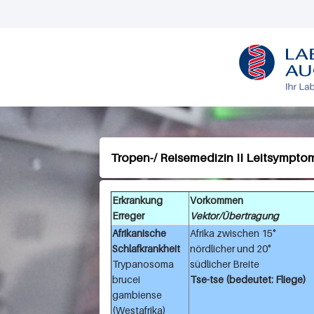
L
O
G
O
Tropen-/ Reisemedizin II Leitsympto
Erkrankung
Vorkommen
Erreger
Vektor/Übertragung
Afrikanische
Afrika zwischen 15°
Schlafkrankheit
nördlicher und 20°
Trypanosoma
südlicher Breite
brucei
Tse-tse (bedeutet: Fliege)
gambiense
(Westafrika)