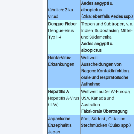
Aedes aegypti u.
(ähnlich: Zika-
albopictus
Virus)
(Zika: ebenfalls Aedes ssp.)
Dengue-Fieber
Tropen und Subtropen, v. a.
Dengue-Virus
Indien, Südostasien, Mittel-
Typ1-4
und Südamerika
Aedes aegypti u.
albopictus
Hanta-Virus-
Weltweit
Erkrankungen
Ausscheidungen von
Nagern: Kontaktinfektion,
orale und respiratorische
Aufnahme
Hepatitis A
Weltweit außer W-Europa,
Hepatitis A-Virus
USA, Kanada und
(HAV)
Australien
Fäkal-orale Übertragung
Japanische
Süd-, Südost-, Ostasien
Enzephalitis
Stechmücken (Culex spp.)
Japan