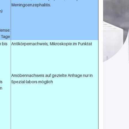
Meningoenzephalitis.
h)
iense:
1 Tage
 bis
Antikörpernachweis, Mikroskopie im Punktat
Amöbennachweis auf gezielte Anfrage nur in
is
Spezial-labors möglich
n