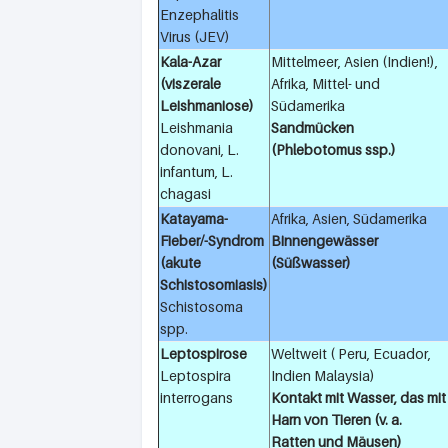
Enzephalitis
Virus (JEV)
Kala-Azar
Mittelmeer, Asien (Indien!),
(viszerale
Afrika, Mittel- und
Leishmaniose)
Südamerika
Leishmania
Sandmücken
donovani, L.
(Phlebotomus ssp.)
infantum, L.
chagasi
Katayama-
Afrika, Asien, Südamerika
Fieber/-Syndrom
Binnengewässer
(akute
(Süßwasser)
Schistosomiasis)
Schistosoma
spp.
Leptospirose
Weltweit ( Peru, Ecuador,
Leptospira
Indien Malaysia)
interrogans
Kontakt mit Wasser, das mit
Harn von Tieren (v. a.
Ratten und Mäusen)