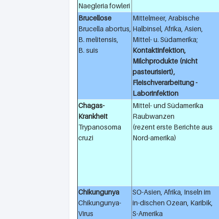
Naegleria fowleri
Brucellose
Mittelmeer, Arabische
Brucella abortus,
Halbinsel, Afrika, Asien,
B. melitensis,
Mittel- u. Südamerika;
B. suis
Kontaktinfektion,
Milchprodukte (nicht
pasteurisiert),
Fleischverarbeitung -
Laborinfektion
Chagas-
Mittel- und Südamerika
Krankheit
Raubwanzen
Trypanosoma
(rezent erste Berichte aus
cruzi
Nord-amerika)
Chikungunya
SO-Asien, Afrika, Inseln im
Chikungunya-
in-dischen Ozean, Karibik,
Virus
S-Amerika