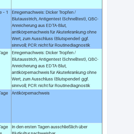
e – 1
Erregernachweis: Dicker Tropfen /
Blutausstrich, Antigentest (Schnelltest), QBC-
Anreicherung aus EDTA-Blut,
antikörpernachweis für Akuterkrankung ohne
Wert, zum Ausschluss (Blutspender) ggf.
sinnvoll; PCR: nicht für Routinediagnostik
 Tage
Erregernachweis: Dicker Tropfen /
Blutausstrich, Antigentest (Schnelltest), QBC-
Anreicherung aus EDTA-Blut,
antikörpernachweis für Akuterkrankung ohne
Wert, zum Ausschluss (Blutspender) ggf.
sinnvoll; PCR: nicht für Routinediagnostik
 Tage
Antikörpernachweis
 Tage
In den ersten Tagen ausschließlich über
s
Blutkultur nachweisbar