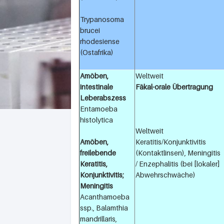
Trypanosoma
brucei
rhodesiense
(Ostafrika)
Amöben,
Weltweit
intestinale
Fäkal-orale Übertragung
Leberabszess
Entamoeba
histolytica
Weltweit
Amöben,
Keratitis/Konjunktivitis
freilebende
(Kontaktlinsen), Meningitis
Keratitis,
/ Enzephalitis (bei [lokaler]
Konjunktivitis;
Abwehrschwäche)
Meningitis
Acanthamoeba
ssp., Balamthia
mandrillaris,