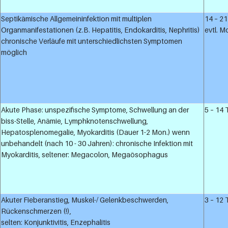
Septikämische Allgemeininfektion mit multiplen
14 – 2
Organmanifestationen (z.B. Hepatitis, Endokarditis, Nephritis)
evtl. 
chronische Verläufe mit unterschiedlichsten Symptomen
möglich
Akute Phase: unspezifische Symptome, Schwellung an der
5 – 14
biss-Stelle, Anämie, Lymphknotenschwellung,
Hepatosplenomegalie, Myokarditis (Dauer 1-2 Mon.) wenn
unbehandelt (nach 10 - 30 Jahren): chronische Infektion mit
Myokarditis, seltener: Megacolon, Megaösophagus
Akuter Fieberanstieg, Muskel-/ Gelenkbeschwerden,
3 – 12
Rückenschmerzen (!),
selten: Konjunktivitis, Enzephalitis