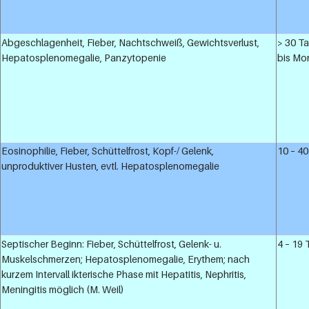
Abgeschlagenheit, Fieber, Nachtschweiß, Gewichtsverlust,
> 30 T
Hepatosplenomegalie, Panzytopenie
bis Mo
Eosinophilie, Fieber, Schüttelfrost, Kopf-/ Gelenk,
10 – 4
unproduktiver Husten, evtl. Hepatosplenomegalie
Septischer Beginn: Fieber, Schüttelfrost, Gelenk- u.
4 – 19
Muskelschmerzen; Hepatosplenomegalie, Erythem; nach
kurzem Intervall ikterische Phase mit Hepatitis, Nephritis,
Meningitis möglich (M. Weil)