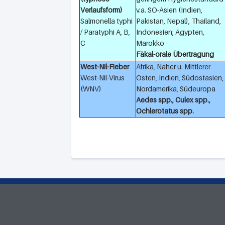
Verlaufsform)
v.a. SO-Asien (Indien,
Salmonella typhi
Pakistan, Nepal), Thailand,
/ Paratyphi A, B,
Indonesien; Ägypten,
C
Marokko
Fäkal-orale Übertragung
West-Nil-Fieber
Afrika, Naher u. Mittlerer
West-Nil-Virus
Osten, Indien, Südostasien,
(WNV)
Nordamerika, Südeuropa
Aedes spp., Culex spp.,
Ochlerotatus spp.