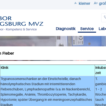
kleiner
grö


Direkt
zum
Inhalt
Diagnostik
Service
Lab
m Fieber
Klinik
Inkuba
zeit
Trypanosomenschanker an der Einstichstelle, danach
T.
hämolymphatisches Stadium mit intermittierenden
gambie
Fieberschüben, Lymphadenopathie (v.a. im Nackenbereich),
1 – 2
Splenomegalie, Anämie, Thrombozytopenie, Tachykardie,
Woche
Hypotonie; später Übergang in ein meningoenzephalitisches
(auch
Stadium
Woche