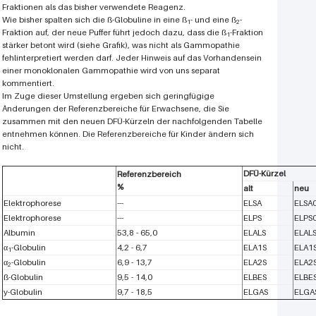
Fraktionen als das bisher verwendete Reagenz.
Wie bisher spalten sich die ß-Globuline in eine ß
- und eine ß
-
1
2
Fraktion auf, der neue Puffer führt jedoch dazu, dass die ß
-Fraktion
1
stärker betont wird (siehe Grafik), was nicht als Gammopathie
fehlinterpretiert werden darf. Jeder Hinweis auf das Vorhandensein
einer monoklonalen Gammopathie wird von uns separat
kommentiert.
Im Zuge dieser Umstellung ergeben sich geringfügige
Änderungen der Referenzbereiche für Erwachsene, die Sie
zusammen mit den neuen DFÜ-Kürzeln der nachfolgenden Tabelle
entnehmen können. Die Referenzbereiche für Kinder ändern sich
nicht.
DFÜ-Kürzel
Referenzbereich
%
alt
neu
Elektrophorese
---
ELSA
ELSA
Elektrophorese
---
ELPS
ELPS
Albumin
53,8 - 65,0
ELALS
ELAL
α
-Globulin
4,2 - 6,7
ELA1S
ELA1
1
α
-Globulin
6,9 - 13,7
ELA2S
ELA2
2
ß-Globulin
9,5 - 14,0
ELBES
ELBE
y-Globulin
9,7 - 18,5
ELGAS
ELGA