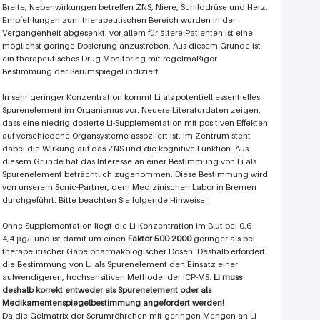
Breite; Nebenwirkungen betreffen ZNS, Niere, Schilddrüse und Herz.
Empfehlungen zum therapeutischen Bereich wurden in der
Vergangenheit abgesenkt, vor allem für ältere Patienten ist eine
möglichst geringe Dosierung anzustreben. Aus diesem Grunde ist
ein therapeutisches Drug-Monitoring mit regelmäßiger
Bestimmung der Serumspiegel indiziert.
In sehr geringer Konzentration kommt Li als potentiell essentielles
Spurenelement im Organismus vor. Neuere Literaturdaten zeigen,
dass eine niedrig dosierte Li-Supplementation mit positiven Effekten
auf verschiedene Organsysteme assoziiert ist. Im Zentrum steht
dabei die Wirkung auf das ZNS und die kognitive Funktion. Aus
diesem Grunde hat das Interesse an einer Bestimmung von Li als
Spurenelement beträchtlich zugenommen. Diese Bestimmung wird
von unserem Sonic-Partner, dem Medizinischen Labor in Bremen
durchgeführt. Bitte beachten Sie folgende Hinweise:
Ohne Supplementation liegt die Li-Konzentration im Blut bei 0,6 -
4,4 µg/l und ist damit um einen
Faktor 500-2000
geringer als bei
therapeutischer Gabe pharmakologischer Dosen. Deshalb erfordert
die Bestimmung von Li als Spurenelement den Einsatz einer
aufwendigeren, hochsensitiven Methode: der ICP-MS.
Li muss
deshalb korrekt
entweder
als Spurenelement
oder
als
Medikamentenspiegelbestimmung angefordert werden!
Da die Gelmatrix der Serumröhrchen mit geringen Mengen an Li