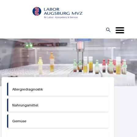
Direkt
L
zum
O
Inhalt
G

O
Allergiediagnostik
Nahrungsmittel
Gemüse