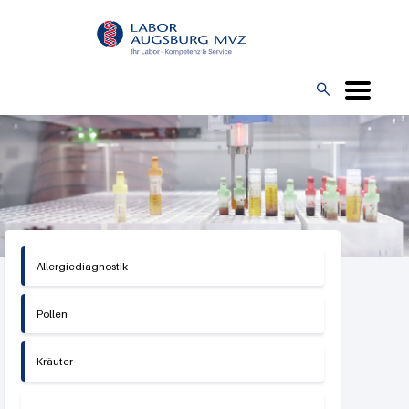
Direkt
L
zum
O
Inhalt
G

O
Allergiediagnostik
Pollen
Kräuter