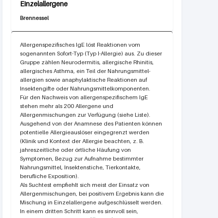
Brennessel
Allergenspezifisches IgE löst Reaktionen vom
sogenannten Sofort-Typ (Typ I-Allergie) aus. Zu dieser
Gruppe zählen Neurodermitis, allergische Rhinitis,
allergisches Asthma, ein Teil der Nahrungs­mittel­
allergien sowie anaphylaktische Reaktionen auf
Insektengifte oder Nahrungsmittel­komponenten.
Für den Nachweis von allergenspezifischem IgE
stehen mehr als 200 Allergene und
Allergenmischungen zur Verfügung (siehe Liste).
Ausgehend von der Anamnese des Patienten können
potentielle Allergieauslöser eingegrenzt werden
(Klinik und Kontext der Allergie beachten, z. B.
jahreszeitliche oder örtliche Häufung von
Symptomen, Bezug zur Aufnahme bestimmter
Nahrungsmittel, Insektenstiche, Tierkontakte,
berufliche Exposition).
Als Suchtest empfiehlt sich meist der Einsatz von
Allergenmischungen, bei positivem Ergebnis kann die
Mischung in Einzelallergene aufgeschlüsselt werden.
In einem dritten Schritt kann es sinnvoll sein,