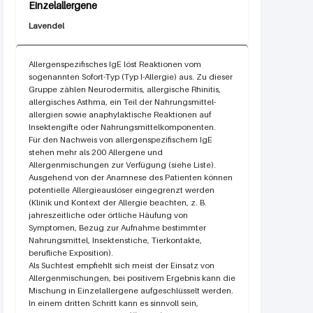
Lavendel
Allergenspezifisches IgE löst Reaktionen vom
sogenannten Sofort-Typ (Typ I-Allergie) aus. Zu dieser
Gruppe zählen Neurodermitis, allergische Rhinitis,
allergisches Asthma, ein Teil der Nahrungs­mittel­
allergien sowie anaphylaktische Reaktionen auf
Insektengifte oder Nahrungsmittel­komponenten.
Für den Nachweis von allergenspezifischem IgE
stehen mehr als 200 Allergene und
Allergenmischungen zur Verfügung (siehe Liste).
Ausgehend von der Anamnese des Patienten können
potentielle Allergieauslöser eingegrenzt werden
(Klinik und Kontext der Allergie beachten, z. B.
jahreszeitliche oder örtliche Häufung von
Symptomen, Bezug zur Aufnahme bestimmter
Nahrungsmittel, Insektenstiche, Tierkontakte,
berufliche Exposition).
Als Suchtest empfiehlt sich meist der Einsatz von
Allergenmischungen, bei positivem Ergebnis kann die
Mischung in Einzelallergene aufgeschlüsselt werden.
In einem dritten Schritt kann es sinnvoll sein,