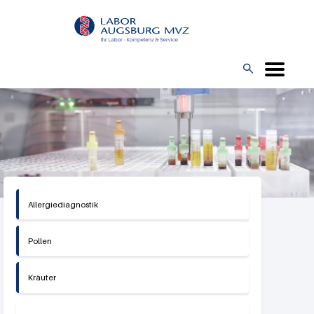
Direkt
L
zum
O
Inhalt
G

O
Allergiediagnostik
Pollen
Kräuter