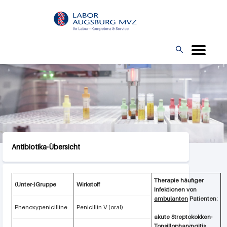
Direkt
L
zum
O
Inhalt
G

O
Antibiotika-Übersicht
Therapie häufiger
(Unter-)Gruppe
Wirkstoff
Infektionen von
ambulanten
Patienten:
Phenoxypenicilline
Penicillin V (oral)
akute Streptokokken-
Tonsillopharyngitis