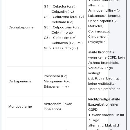
alternativ:
G1: Cefaclor (oral)
Aminopenicillin + ß-
Cefazolin (i.v.)
Laktamase-Hemmer,
G2: Cefuroxim (oral. i.v.)
Cephalosporin G2,
Cefotiam (i.v.)
Makrolid,
Cephalosporine
G3: Cefpodoxim (oral)
Cotrimoxazol,
Cefixim (oral)
Clindamycin,
G3a: Cefotaxim (i.v.)
Doxycyclin
Ceftriaxon (i.v., i.m.)
G3b: Ceftazidim (i.v.)
akute Bronchitis
wenn keine COPD, kein
Asthma bronchiale,
Verlauf <7 Tage
vorliegt
Imipenem (i.v.)
i. d. R. viral bedingt
Carbapeneme
Meropenem (i.v.)
keine Antibiotika-
Ertapenem (i.v.)
Therapie empfohlen
leichtgradige akute
Aztreonam (lokal:
Exazerbation einer
Monobactame
Inhalation)
COPD
1. Wahl: Amoxicillin für
7 Tage
alternativ: Makrolid