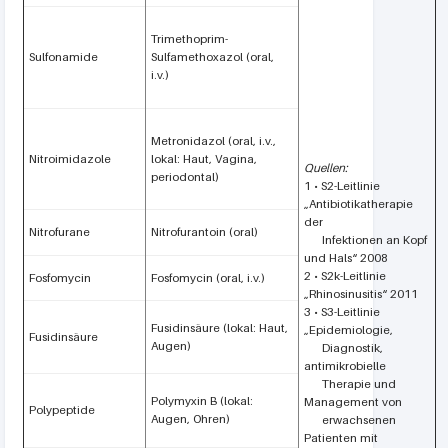
Trimethoprim-
Sulfonamide
Sulfamethoxazol (oral,
i.v.)
Metronidazol (oral, i.v.,
Nitroimidazole
lokal: Haut, Vagina,
Quellen:
periodontal)
1 • S2-Leitlinie
„Antibiotikatherapie
der
Nitrofurane
Nitrofurantoin (oral)
Infektionen an Kopf
und Hals“ 2008
2 • S2k-Leitlinie
Fosfomycin
Fosfomycin (oral, i.v.)
„Rhinosinusitis“ 2011
3 • S3-Leitlinie
Fusidinsäure (lokal: Haut,
„Epidemiologie,
Fusidinsäure
Augen)
Diagnostik,
antimikrobielle
Therapie und
Polymyxin B (lokal:
Management von
Polypeptide
Augen, Ohren)
erwachsenen
Patienten mit