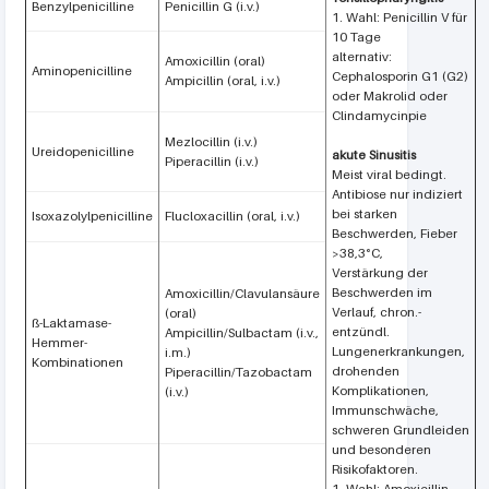
Benzylpenicilline
Penicillin G (i.v.)
1. Wahl: Penicillin V für
10 Tage
alternativ:
Amoxicillin (oral)
Aminopenicilline
Cephalosporin G1 (G2)
Ampicillin (oral, i.v.)
oder Makrolid oder
Clindamycinpie
Mezlocillin (i.v.)
Ureidopenicilline
akute Sinusitis
Piperacillin (i.v.)
Meist viral bedingt.
Antibiose nur indiziert
bei starken
Isoxazolylpenicilline
Flucloxacillin (oral, i.v.)
Beschwerden, Fieber
>38,3°C,
Verstärkung der
Beschwerden im
Amoxicillin/Clavulansäure
Verlauf, chron.-
(oral)
ß-Laktamase-
entzündl.
Ampicillin/Sulbactam (i.v.,
Hemmer-
Lungenerkrankungen,
i.m.)
Kombinationen
drohenden
Piperacillin/Tazobactam
Komplikationen,
(i.v.)
Immunschwäche,
schweren Grundleiden
und besonderen
Risikofaktoren.
1. Wahl: Amoxicillin