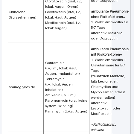
oder Doxycyclin
Ciprofloxacin (oral, i.v.,
lokal: Augen, Ohren)
ambulante Pneumonie
Chinolone
Levofloxacin (oral, i.v.,
ohne Risikofaktoren*
(Gyrasehemmer)
lokal: Haut, Augen)
1. Wahl: Amoxicillin für
Moxifloxacin (oral, i.v.,
5-7 Tage
lokal: Augen)
alternativ: Makrolid
oder Doxycyclin
ambulante Pneumonie
mit Risikofaktoren*
1. Wahl: Amoxicillin +
Gentamicin
Clavulansäure für 5-7
(i.v.,i.m., lokal: Haut,
Tage
Augen, Implantation)
(zusätzlich Makrolid,
Tobramycin
falls Legionellen,
(i.v., lokal: Augen,
Chlamydien und
Aminoglykoside
Inhalation)
Mykoplasmen erfasst
Amikacin (i.v., i.m.)
werden sollen)
Paromomycin (oral, keine
alternativ:
system. Wirkung)
Levofloxacin oder
Kanamycin (lokal: Augen)
Moxifloxacin
*Risikofaktoren:
schwere