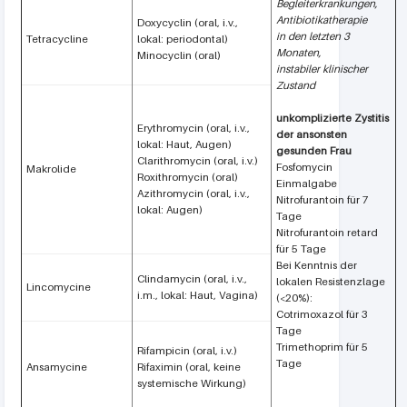
Begleiterkrankungen,
Antibiotikatherapie
Doxycyclin (oral, i.v.,
in den letzten 3
Tetracycline
lokal: periodontal)
Monaten,
Minocyclin (oral)
instabiler klinischer
Zustand
unkomplizierte Zystitis
Erythromycin (oral, i.v.,
der ansonsten
lokal: Haut, Augen)
gesunden Frau
Clarithromycin (oral, i.v.)
Fosfomycin
Makrolide
Roxithromycin (oral)
Einmalgabe
Azithromycin (oral, i.v.,
Nitrofurantoin für 7
lokal: Augen)
Tage
Nitrofurantoin retard
für 5 Tage
Bei Kenntnis der
Clindamycin (oral, i.v.,
lokalen Resistenzlage
Lincomycine
i.m., lokal: Haut, Vagina)
(<20%):
Cotrimoxazol für 3
Tage
Trimethoprim für 5
Rifampicin (oral, i.v.)
Tage
Ansamycine
Rifaximin (oral, keine
systemische Wirkung)