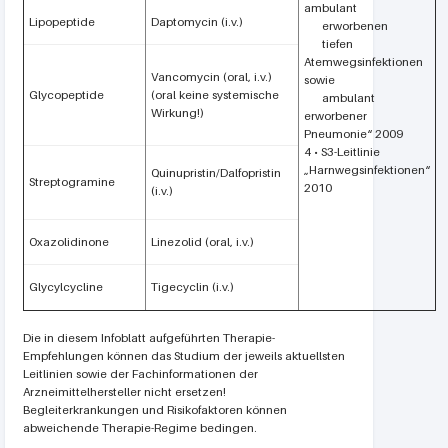
ambulant
Lipopeptide
Daptomycin (i.v.)
erworbenen
tiefen
Atemwegsinfektionen
Vancomycin (oral, i.v.)
sowie
Glycopeptide
(oral keine systemische
ambulant
Wirkung!)
erworbener
Pneumonie“ 2009
4 • S3-Leitlinie
„Harnwegsinfektionen“
Quinupristin/Dalfopristin
Streptogramine
2010
(i.v.)
Oxazolidinone
Linezolid (oral, i.v.)
Glycylcycline
Tigecyclin (i.v.)
Die in diesem Infoblatt aufgeführten Therapie-
Empfehlungen können das Studium der jeweils aktuellsten
Leitlinien sowie der Fachinformationen der
Arzneimittelhersteller nicht ersetzen!
Begleiterkrankungen und Risikofaktoren können
abweichende Therapie-Regime bedingen.