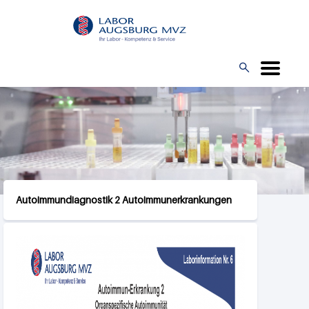
Direkt
L
zum
O
Inhalt
G

O
Autoimmundiagnostik 2 Autoimmunerkrankungen