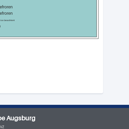
efroren
efroren
ise beachten!
n
pe Augsburg
MVZ