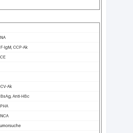
ANA
F-IgM, CCP-Ak
ACE
CV-Ak
BsAg, Anti-HBc
TPHA
ANCA
umorsuche