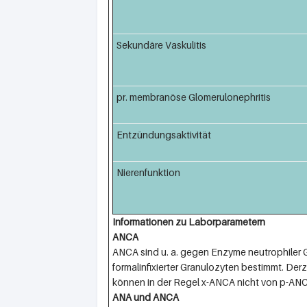
Sekundäre Vaskulitis
pr. membranöse Glomerulonephritis
Entzündungsaktivität
Nierenfunktion
Informationen zu Laborparametern
ANCA
ANCA sind u. a. gegen Enzyme neutrophiler G
formalinfixierter Granulozyten bestimmt. Der
können in der Regel x-ANCA nicht von p-AN
ANA und ANCA