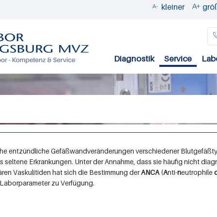
kleiner
grö


Direkt
zum
Inhalt
Diagnostik
Service
Lab
pische entzündliche Gefäßwandveränderungen verschiedener Blutgefäßt
ls seltene Erkrankungen. Unter der Annahme, dass sie häufig nicht diag
mären Vaskulitiden hat sich die Bestimmung der
ANCA
(
A
nti-
n
eutrophile
he Laborparameter zu Verfügung.