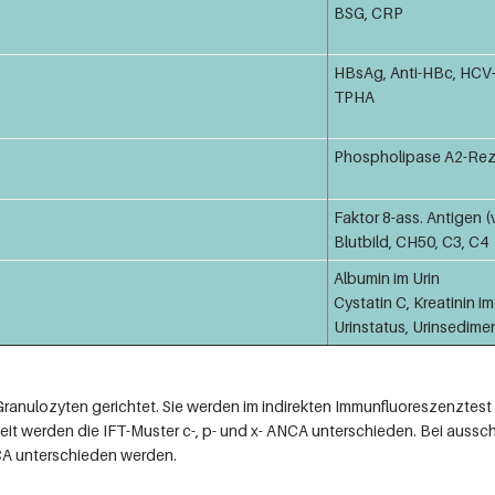
BSG, CRP
HBsAg, Anti-HBc, HCV-
TPHA
Phospholipase A2-Rez
Faktor 8-ass. Antigen 
Blutbild, CH50, C3, C4
Albumin im Urin
Cystatin C, Kreatinin i
Urinstatus, Urinsedime
ranulozyten gerichtet. Sie werden im indirekten Immunfluoreszenztest
zeit werden die IFT-Muster c-, p- und x- ANCA unterschieden. Bei aussc
CA unterschieden werden.