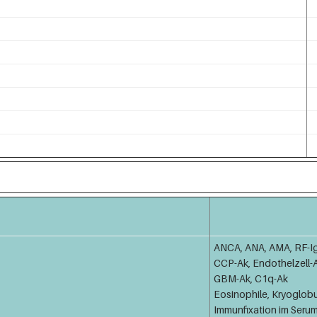
ANCA, ANA, AMA, RF-I
CCP-Ak, Endothelzell-A
GBM-Ak, C1q-Ak
Eosinophile, Kryoglobu
Immunfixation im Seru