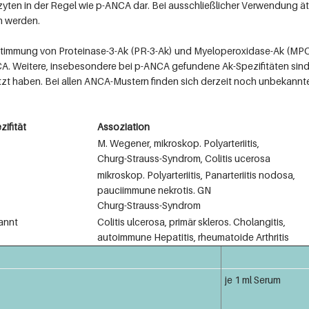
ozyten in der Regel wie p-ANCA dar. Bei ausschließlicher Verwendung ä
n werden.
Bestimmung von Proteinase-3-Ak (PR-3-Ak) und Myeloperoxidase-Ak (MP
 Weitere, insebesondere bei p-ANCA gefundene Ak-Spezifitäten sind Ka
etzt haben. Bei allen ANCA-Mustern finden sich derzeit noch unbekannte
zifität
Assoziation
M. Wegener, mikroskop. Polyarteriitis,
Churg-Strauss-Syndrom, Colitis ucerosa
mikroskop. Polyarteriitis, Panarteriitis nodosa,
pauciimmune nekrotis. GN
Churg-Strauss-Syndrom
annt
Colitis ulcerosa, primär skleros. Cholangitis,
autoimmune Hepatitis, rheumatoide Arthritis
je 1 ml Serum