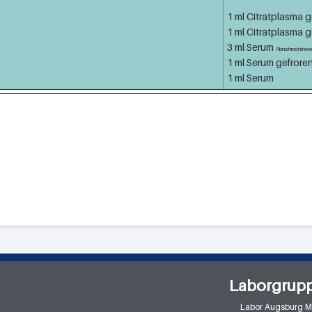
1 ml Citratplasma g
1 ml Citratplasma g
3 ml Serum
Abnahmehinwe
1 ml Serum gefrore
1 ml Serum
Laborgrup
Labor Augsburg 