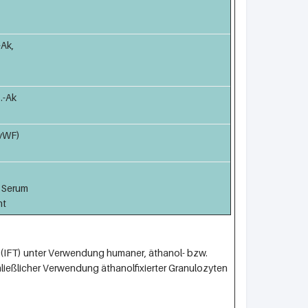
Ak,
.-Ak
(vWF)
m Serum
nt
 (IFT) unter Verwendung humaner, äthanol- bzw.
hließlicher Verwendung äthanolfixierter Granulozyten