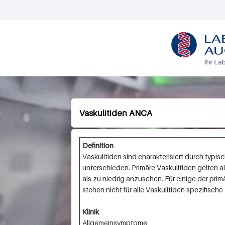
L
O
G
O
Vaskulitiden ANCA
Definition
Vaskulitiden sind charakterisiert durch ty
unterschieden. Primäre Vaskulitiden gelten a
als zu niedrig anzusehen. Für einige der pri
stehen nicht für alle Vaskulitiden spezifisc
Klinik
Allgemeinsymptome