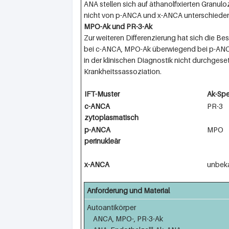
ANA stellen sich auf äthanolfixierten Granul
nicht von p-ANCA und x-ANCA unterschiede
MPO-Ak und PR-3-Ak
Zur weiteren Differenzierung hat sich die 
bei c-ANCA, MPO-Ak überwiegend bei p-ANCA.
in der klinischen Diagnostik nicht durchges
Krankheitssassoziation.
IFT-Muster
Ak-Spe
c-ANCA
PR-3
zytoplasmatisch
p-ANCA
MPO
perinukleär
x-ANCA
unbek
Anforderung und Material
Autoantikörper
ANCA, MPO-, PR-3-Ak