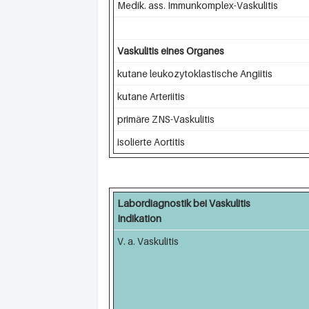
Medik. ass. Immunkomplex-Vaskulitis
Vaskulitis eines Organes
kutane leukozytoklastische Angiitis
kutane Arteriitis
primäre ZNS-Vaskulitis
isolierte Aortitis
Labordiagnostik bei Vaskulitis
Indikation
V. a. Vaskulitis