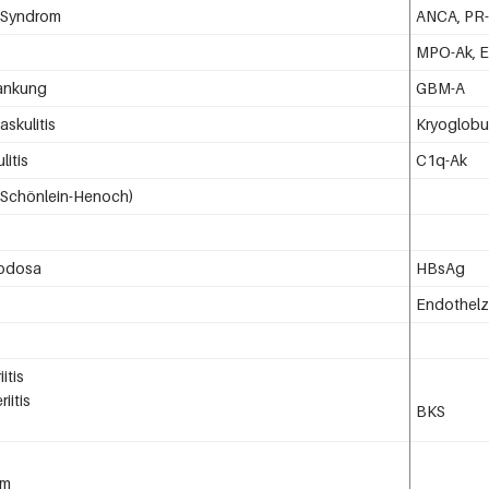
 Syndrom
ANCA, PR-
MPO-Ak, E
rankung
GBM-A
askulitis
Kryoglobul
litis
C1q-Ak
 (Schönlein-Henoch)
 nodosa
HBsAg
Endothelz
itis
iitis
BKS
om