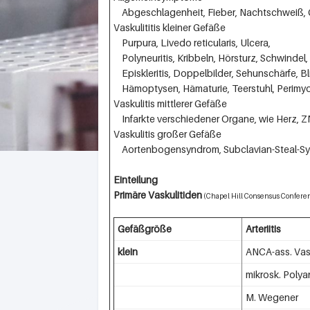
Abgeschlagenheit, Fieber, Nachtschweiß, 
Vaskulititis kleiner Gefäße
Purpura, Livedo reticularis, Ulcera,
Polyneuritis, Kribbeln, Hörsturz, Schwindel,
Episkleritis, Doppelbilder, Sehunschärfe, Bl
Hämoptysen, Hämaturie, Teerstuhl, Perimyok
Vaskulitis mittlerer Gefäße
Infarkte verschiedener Organe, wie Herz, ZNS
Vaskulitis großer Gefäße
Aortenbogensyndrom, Subclavian-Steal-S
Einteilung
Primäre Vaskulitiden
(Chapel Hill Consensus Confere
Gefäßgröße
Arteriitis
klein
ANCA-ass. Vask
mikrosk. Polyan
M. Wegener