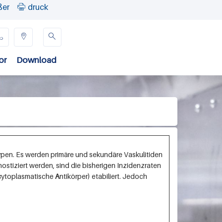
ßer
druck




or
Download
ypen. Es werden primäre und sekundäre Vaskulitiden
nostiziert werden, sind die bisherigen Inzidenzraten
c
ytoplasmatische
A
ntikörper) etabiliert. Jedoch