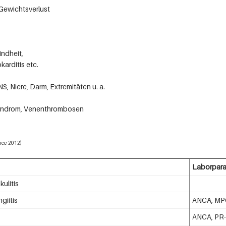
Gewichtsverlust
indheit,
arditis etc.
, Niere, Darm, Extremitäten u. a.
yndrom, Venenthrombosen
nce 2012)
Laborpara
ulitis
giitis
ANCA, MP
ANCA, PR-