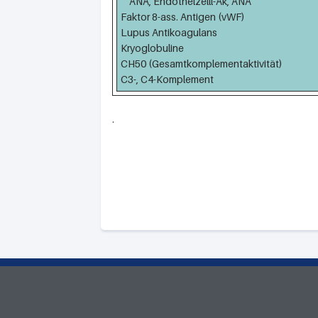
ANA, Endothelzelll-Ak, ANA
Faktor 8-ass. Antigen (vWF)
Lupus Antikoagulans
Kryoglobuline
CH50 (Gesamtkomplementaktivität)
C3-, C4-Komplement
.