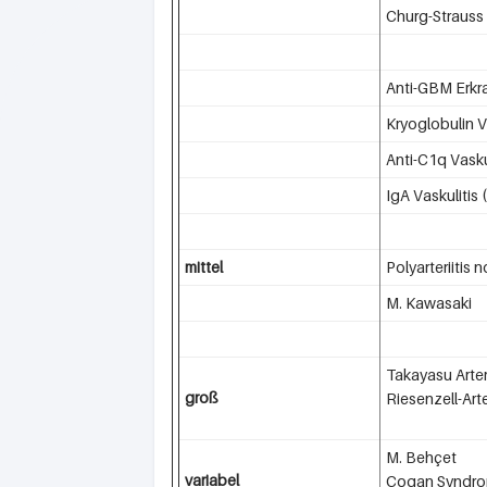
Churg-Strauss
Anti-GBM Erk
Kryoglobulin V
Anti-C1q Vasku
IgA Vaskulitis
mittel
Polyarteriitis
M. Kawasaki
Takayasu Arteri
groß
Riesenzell-Arter
M. Behçet
variabel
Cogan Syndr