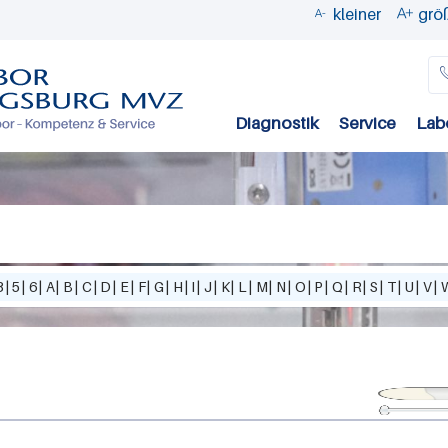
kleiner
grö


Direkt
zum
Inhalt
Diagnostik
Service
Lab
3
|
5
|
6
|
A
|
B
|
C
|
D
|
E
|
F
|
G
|
H
|
I
|
J
|
K
|
L
|
M
|
N
|
O
|
P
|
Q
|
R
|
S
|
T
|
U
|
V
|