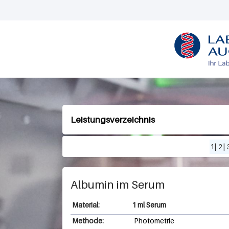
L
O
G
O
Leistungsverzeichnis
1
|
2
|
Albumin im Serum
1 ml Serum
Methode:
Photometrie