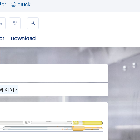
ßer
druck




or
Download
W
|
X
|
Y
|
Z