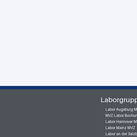
Laborgrup
Labor Augsburg 
MVZ Labor Bochu
Labor Hannover 
Labor Mainz MVZ
Labor an der Sal