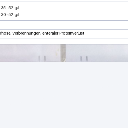
35
-
52
g/l
30
-
52
g/l
rhose, Verbrennungen, enteraler Proteinverlust