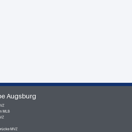
pe Augsburg
MVZ
m MLB
MVZ
zbrücke MVZ