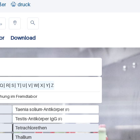
ßer
druck




or
Download
Q
|
R
|
S
|
T
|
U
|
V
|
W
|
X
|
Y
|
Z
hung im Fremdlabor
Taenia solium-Antikörper
Testis-Antikörper IgG
Tetrachlorethen
Thallium