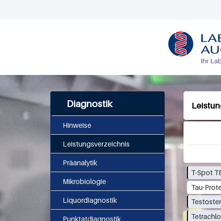
L
O
G
O
Diagnostik
Leistun
Hinweise
Leistungsverzeichnis
Präanalytik
T-Spot T
Mikrobiologie
Tau-Prote
Liquordiagnostik
Testoste
Tetrachl
Punktatdiagnostik