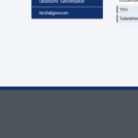
rhodensi
Übersicht Tumormarker
TSH
Notfallgrenzen
Tularämi