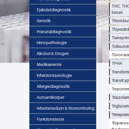
THC, THC
Ejakulatdiagnostik
Serum
Genetik
Thioridaz
Thymidin
Pränataldiagnostik
Tianepti
Histopathologie
Tollwutvi
Alkohol & Drogen
Toxocara
TPHA
Medikamente
Transferri
Infektionsserologie
Tranylcy
Allergiediagnostik
Treponem
Autoantikörper
Triazola
Triglycer
Arbeitsmedizin & Biomonitoring
Trimipram
Funktionsteste
Trypanos