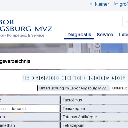
kleiner
grö


Direkt
zum
Inhalt
Diagnostik
Service
Lab
gsverzeichnis
1
|
2
|
3
|
5
|
6
|
A
|
B
|
C
|
D
|
E
|
F
|
G
|
H
|
I
|
J
|
K
|
L
|
M
|
N
|
O
|
P
|
Untersuchung im Labor Augsburg MVZ
Untersuc
B
Tacrolimus
in im Liquor
Temazepam
ron
Tetanus Antikörper
ormethan
Tetrazepam