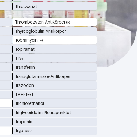
Thiocyanat
Thrombozyten-Antikörper
Thyreoglobulin-Antikörper
Tobramycin
Topiramat
TPA
Transferrin
Transglutaminase-Antikörper
Trazodon
TRH-Test
Trichlorethanol
Triglyceride im Pleurapunktat
Troponin T
Tryptase