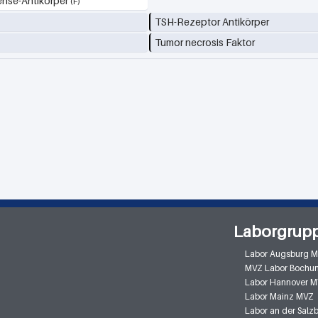
ense-Antikörper
TSH-Rezeptor Antikörper
e
Tumor necrosis Faktor
Laborgrup
Labor Augsburg 
MVZ Labor Bochu
Labor Hannover 
Labor Mainz MVZ
Labor an der Sal