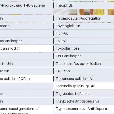
-Hydroxy und THC-Säure im
Theophyllin
in
Thrombozyten-Aggregation
kinase
Thyreoglobulin
n
Titin-Ak
rus-Antikörper
Toluol
 canis IgG
Toxoplasmose
TPO-Antikörper
n im Urin
Transferrin-Rezeptor, löslich
promin
TRAP 5b
a pallidum PCR
Treponema pallidum-Ak
m
Trichinella spiralis IgG
ide
Triglyceride im Ascites
in
Trizyklische Antidepressiva
oma brucei gambiense /
Trypanosoma cruzi-Antikörper