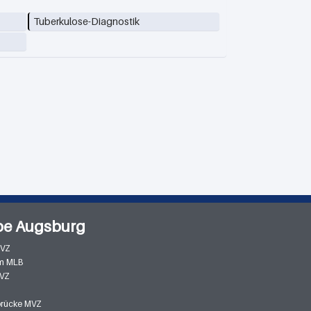
Tuberkulose-Diagnostik
pe Augsburg
MVZ
m MLB
MVZ
zbrücke MVZ