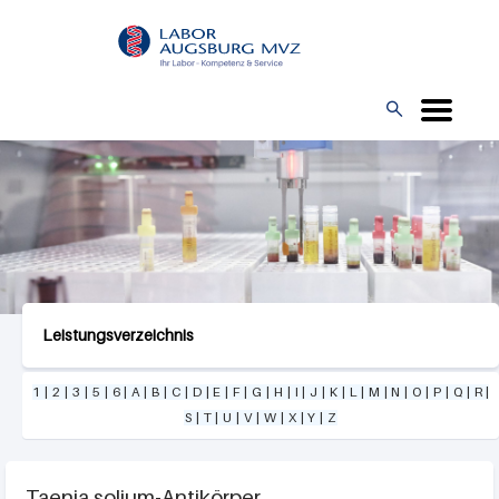
Direkt
L
zum
O
Inhalt
G

O
Leistungsverzeichnis
1
|
2
|
3
|
5
|
6
|
A
|
B
|
C
|
D
|
E
|
F
|
G
|
H
|
I
|
J
|
K
|
L
|
M
|
N
|
O
|
P
|
Q
|
R
|
S
|
T
|
U
|
V
|
W
|
X
|
Y
|
Z
Taenia solium-Antikörper