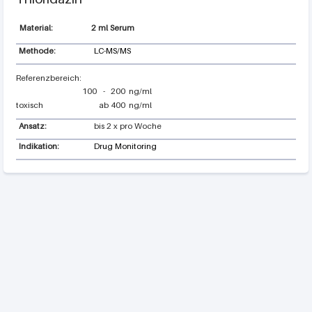
2 ml Serum
Methode:
LC-MS/MS
100
-
200
ng/ml
toxisch
ab
400
ng/ml
Ansatz:
bis 2 x pro Woche
Indikation:
Drug Monitoring