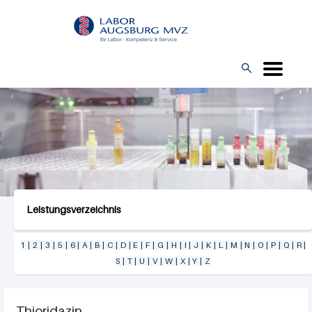
Direkt
L
zum
O
Inhalt
G

O
Leistungsverzeichnis
1
|
2
|
3
|
5
|
6
|
A
|
B
|
C
|
D
|
E
|
F
|
G
|
H
|
I
|
J
|
K
|
L
|
M
|
N
|
O
|
P
|
Q
|
R
|
S
|
T
|
U
|
V
|
W
|
X
|
Y
|
Z
Thioridazin