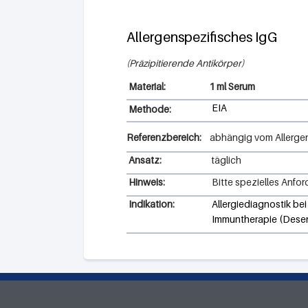
Allergenspezifisches IgG
Präzipitierende Antikörper
1 ml Serum
EIA
Methode:
Referenzbereich:
abhängig vom Allergen
Ansatz:
täglich
Hinweis:
Bitte spezielles Anfo
Indikation:
Allergiediagnostik bei
Immuntherapie (Desensi