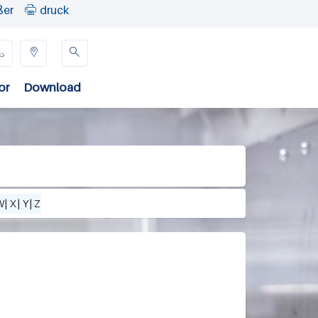
ßer
druck




or
Download
W
|
X
|
Y
|
Z