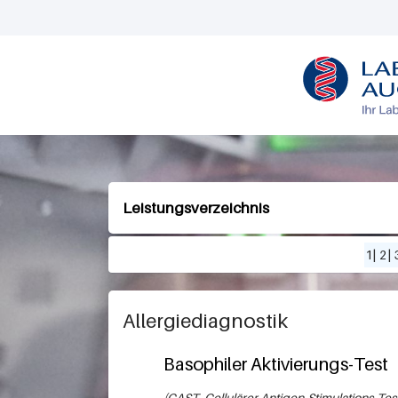
L
O
G
O
Leistungsverzeichnis
1
|
2
|
Allergiediagnostik
Basophiler Aktivierungs-Test
CAST, Cellulärer Antigen-Stimulations-Tes