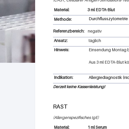
3 ml EDTA-Blut
Durchflusszytometrie
Methode:
Referenzbereich:
negativ
Ansatz:
täglich
Hinweis:
Einsendung Montag bis
Aus 3 ml EDTA-Blut k
Indikation:
Allergiediagnostik (ni
Derzeit keine Kassenleistung!
RAST
Allergenspezifisches IgE
1 ml Serum