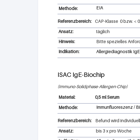
EIA
Methode:
Referenzbereich:
CAP-Klasse
0
bzw.
<
0
Ansatz:
täglich
Hinweis:
Bitte spezielles Anfo
Indikation:
Allergiediagnostik IgE
ISAC IgE-Biochip
Immuno-Solidphase-Allergen-Chip
0,5 ml Serum
Immunfluoreszenz / B
Methode:
Referenzbereich:
Befund wird individuell
Ansatz:
bis 3 x pro Woche