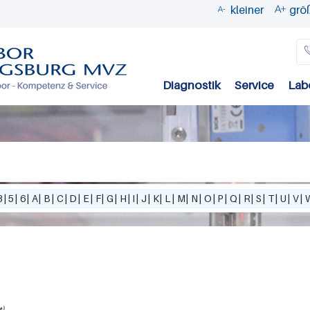
kleiner
grö


Direkt
zum
Inhalt
Diagnostik
Service
Lab
3
|
5
|
6
|
A
|
B
|
C
|
D
|
E
|
F
|
G
|
H
|
I
|
J
|
K
|
L
|
M
|
N
|
O
|
P
|
Q
|
R
|
S
|
T
|
U
|
V
|
t