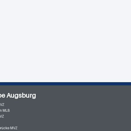
pe Augsburg
MVZ
m MLB
MVZ
zbrücke MVZ