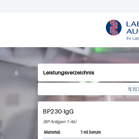
L
O
G
O
Leistungsverzeichnis
1
|
2
|
BP230-IgG
BP Antigen 1-Ak
1 ml Serum