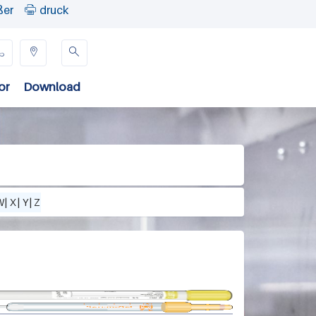
ßer
druck




or
Download
W
|
X
|
Y
|
Z