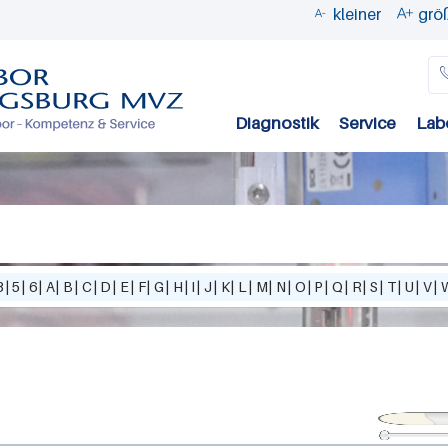
kleiner
grö


Direkt
zum
Inhalt
Diagnostik
Service
Lab
3
|
5
|
6
|
A
|
B
|
C
|
D
|
E
|
F
|
G
|
H
|
I
|
J
|
K
|
L
|
M
|
N
|
O
|
P
|
Q
|
R
|
S
|
T
|
U
|
V
|