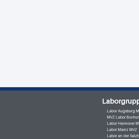
Laborgrup
Labor Augsburg 
MVZ Labor Bochu
Labor Hannover 
Labor Mainz MVZ
Labor an der Sal