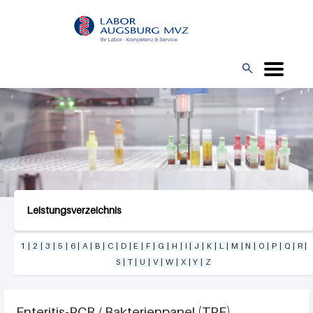
Direkt
L
zum
O
Inhalt
G

O
Leistungsverzeichnis
1
|
2
|
3
|
5
|
6
|
A
|
B
|
C
|
D
|
E
|
F
|
G
|
H
|
I
|
J
|
K
|
L
|
M
|
N
|
O
|
P
|
Q
|
R
|
S
|
T
|
U
|
V
|
W
|
X
|
Y
|
Z
Enteritis-PCR / Bakterienpanel (TPE)