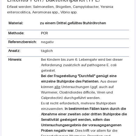
Erfasst werden: Salmonellen, Shigellen, Campylobacter, Yersinia
enterocolitica, Aeromonas spp., Vibrio spp.
zu einem Drittel gefülltes Stuhlröhrchen
Methode:
PCR
Referenzbereich:
negativ
Ansatz:
täglich
Hinweis:
Bei Kindern bis zum 6. Lebensjahr wird bei dieser
Anforderung zusätzlich auf pathogene E. coli
getestet.
Bei der Fragestellung "Durchfall" genügt eine
einzelne Stuhlprobe des Patienten.
Aus dieser
können
alle
Untersuchungen (ggf. auch auf
Wurmeier, Clostridioides difficile, Viren und
Calprotectin) durchgeführt werden.
Es ist nicht erforderlich, mehrere Stuhlproben
einzusenden.
In bestimmten Fällen kann durch die
Abnahme einer zweiten oder dritten Stuhlprobe die
Sensitivität gesteigert werden, sofern das
Untersuchungsergebnis der vorausgegangenen
Proben negativ war.
Dies trifft vor allem für die
Fragestellungen Wurmeier, Parasiten und