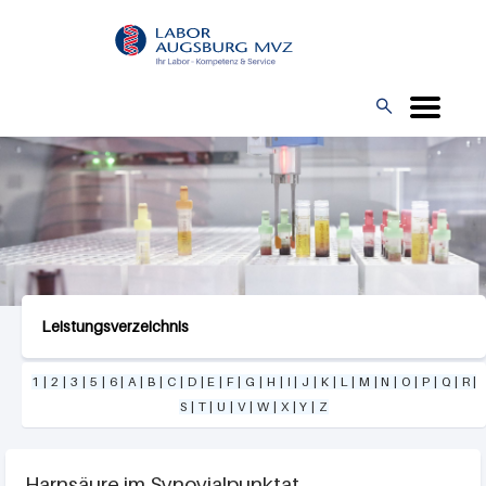
Direkt
L
zum
O
Inhalt
G

O
Leistungsverzeichnis
1
|
2
|
3
|
5
|
6
|
A
|
B
|
C
|
D
|
E
|
F
|
G
|
H
|
I
|
J
|
K
|
L
|
M
|
N
|
O
|
P
|
Q
|
R
|
S
|
T
|
U
|
V
|
W
|
X
|
Y
|
Z
Harnsäure im Synovialpunktat