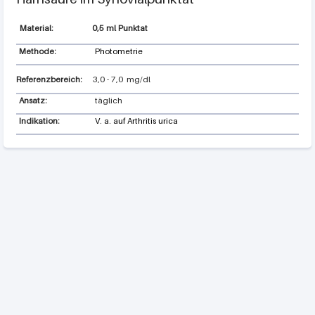
0,5 ml Punktat
Methode:
Photometrie
Referenzbereich:
3,0
-
7,0
mg/dl
Ansatz:
täglich
Indikation:
V. a. auf Arthritis urica