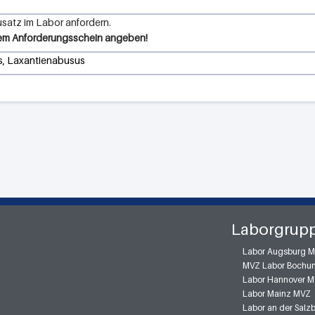
atz im Labor anfordern.
em Anforderungsschein angeben!
s, Laxantienabusus
Laborgrup
Labor Augsburg 
MVZ Labor Bochu
Labor Hannover 
Labor Mainz MVZ
Labor an der Sal