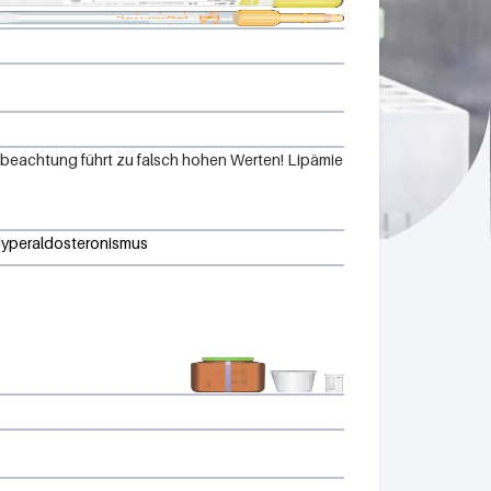
tbeachtung führt zu falsch hohen Werten! Lipämie
 Hyperaldosteronismus