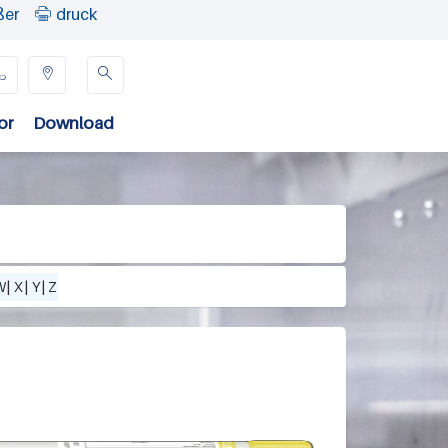
ßer
druck




or
Download
W
|
X
|
Y
|
Z