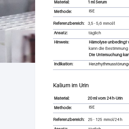
1 ml Serum
ISE
Methode:
Referenzbereich:
3,5
-
5,6
mmol/l
Ansatz:
täglich
Hinweis:
Hämolyse unbedingt 
kann die Bestimmung 
Die Untersuchung kan
Indikation:
Herzrhythmusstörungen
Kalium im Urin
20 ml vom 24 h-Urin
ISE
Methode:
Referenzbereich:
25
-
125
mmol/24 h
Ansatz:
täglich