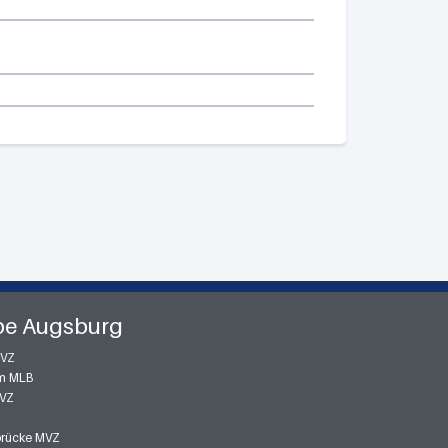
pe Augsburg
MVZ
m MLB
MVZ
zbrücke MVZ