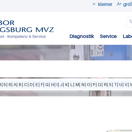
kleiner
grö


Direkt
zum
Inhalt
Diagnostik
Service
Lab
3
|
5
|
6
|
A
|
B
|
C
|
D
|
E
|
F
|
G
|
H
|
I
|
J
|
K
|
L
|
M
|
N
|
O
|
P
|
Q
|
R
|
S
|
T
|
U
|
V
|