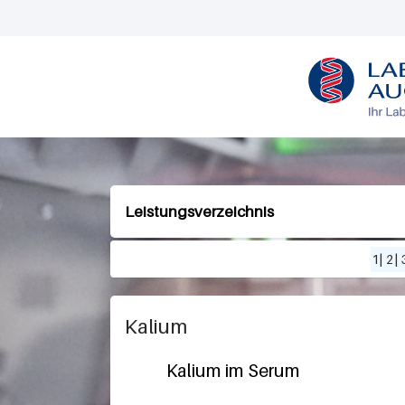
L
O
G
O
Leistungsverzeichnis
1
|
2
|
Kalium
Kalium im Serum