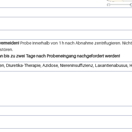
vermeiden!
Probe innerhalb von 1 h nach Abnahme zentrifugieren. Nich
stören.
n bis zu zwei Tage nach Probeneingang nachgefordert werden!
, Diuretika-Therapie, Azidose, Niereninsuffizienz, Laxantienabusus,