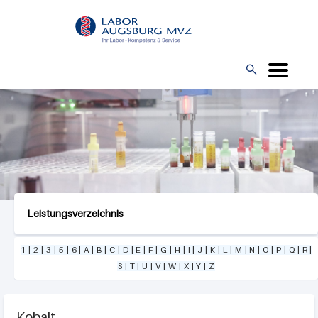
Direkt
L
zum
O
Inhalt
G

O
Leistungsverzeichnis
1
|
2
|
3
|
5
|
6
|
A
|
B
|
C
|
D
|
E
|
F
|
G
|
H
|
I
|
J
|
K
|
L
|
M
|
N
|
O
|
P
|
Q
|
R
|
S
|
T
|
U
|
V
|
W
|
X
|
Y
|
Z
Kobalt