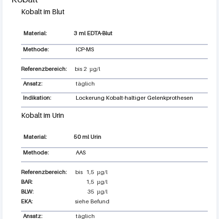
Kobalt im Blut
3 ml EDTA-Blut
Methode:
ICP-MS
Referenzbereich:
bis
2
µg/l
Ansatz:
täglich
Indikation:
Lockerung Kobalt-haltiger Gelenkprothesen
Kobalt im Urin
50 ml Urin
Methode:
AAS
Referenzbereich:
bis
1,5
µg/l
BAR:
1,5
µg/l
BLW:
35
µg/l
EKA:
siehe Befund
Ansatz:
täglich