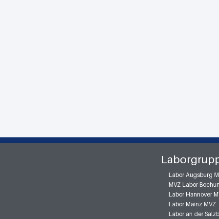
Laborgrup
Labor Augsburg 
MVZ Labor Bochu
Labor Hannover 
Labor Mainz MVZ
Labor an der Sal