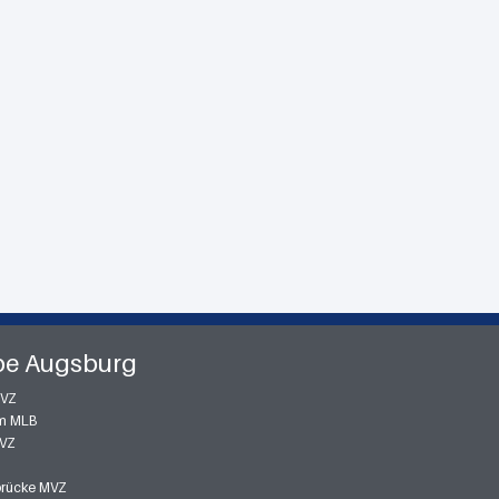
pe Augsburg
MVZ
m MLB
MVZ
zbrücke MVZ