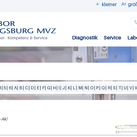
kleiner
grö


Direkt
zum
Inhalt
Diagnostik
Service
Lab
3
|
5
|
6
|
A
|
B
|
C
|
D
|
E
|
F
|
G
|
H
|
I
|
J
|
K
|
L
|
M
|
N
|
O
|
P
|
Q
|
R
|
S
|
T
|
U
|
V
|
-Ak