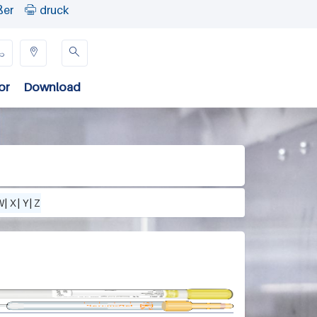
ßer
druck




or
Download
W
|
X
|
Y
|
Z