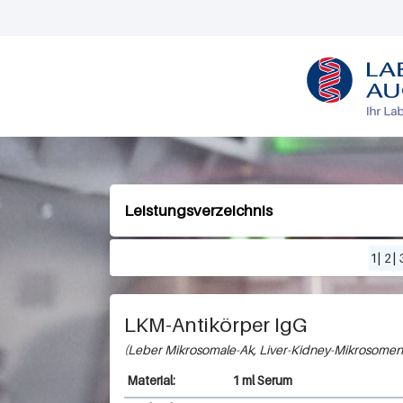
L
O
G
O
Leistungsverzeichnis
1
|
2
|
LKM-Antikörper IgG
Leber Mikrosomale-Ak, Liver-Kidney-Mikrosomen
1 ml Serum