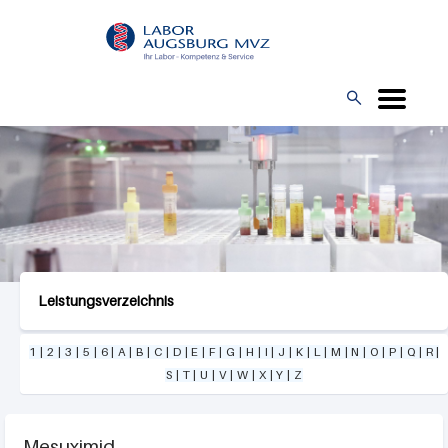
Direkt
L
zum
O
Inhalt
G

O
Leistungsverzeichnis
1
|
2
|
3
|
5
|
6
|
A
|
B
|
C
|
D
|
E
|
F
|
G
|
H
|
I
|
J
|
K
|
L
|
M
|
N
|
O
|
P
|
Q
|
R
|
S
|
T
|
U
|
V
|
W
|
X
|
Y
|
Z
Mesuximid