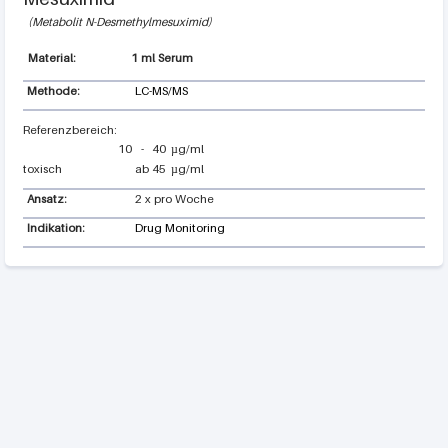
Metabolit N-Desmethylmesuximid
1 ml Serum
Methode:
LC-MS/MS
10
-
40
µg/ml
toxisch
ab
45
µg/ml
Ansatz:
2 x pro Woche
Indikation:
Drug Monitoring