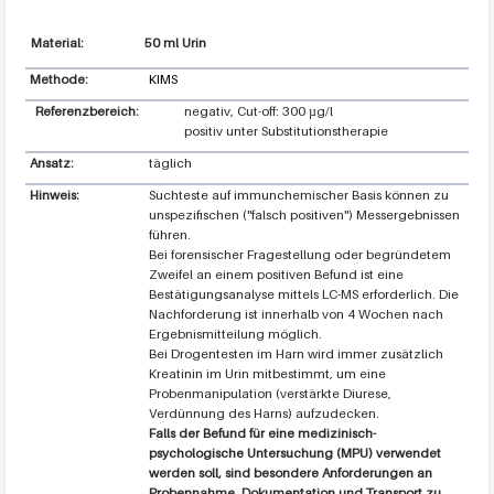
50 ml Urin
Methode:
KIMS
Referenzbereich:
negativ, Cut-off: 300 µg/l
positiv unter Substitutionstherapie
Ansatz:
täglich
Hinweis:
Suchteste auf immunchemischer Basis können zu
unspezifischen ("falsch positiven") Messergebnissen
führen.
Bei forensischer Fragestellung oder begründetem
Zweifel an einem positiven Befund ist eine
Bestätigungsanalyse mittels LC-MS erforderlich. Die
Nachforderung ist innerhalb von 4 Wochen nach
Ergebnismitteilung möglich.
Bei Drogentesten im Harn wird immer zusätzlich
Kreatinin im Urin mitbestimmt, um eine
Probenmanipulation (verstärkte Diurese,
Verdünnung des Harns) aufzudecken.
Falls der Befund für eine medizinisch-
psychologische Untersuchung (MPU) verwendet
werden soll, sind besondere Anforderungen an
Probennahme, Dokumentation und Transport zu