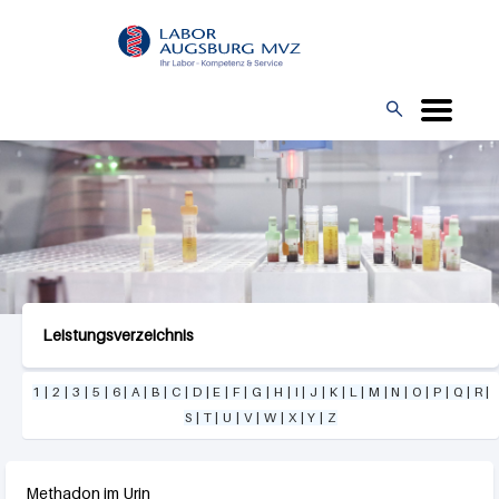
Direkt
L
zum
O
Inhalt
G

O
Leistungsverzeichnis
1
|
2
|
3
|
5
|
6
|
A
|
B
|
C
|
D
|
E
|
F
|
G
|
H
|
I
|
J
|
K
|
L
|
M
|
N
|
O
|
P
|
Q
|
R
|
S
|
T
|
U
|
V
|
W
|
X
|
Y
|
Z
Methadon im Urin