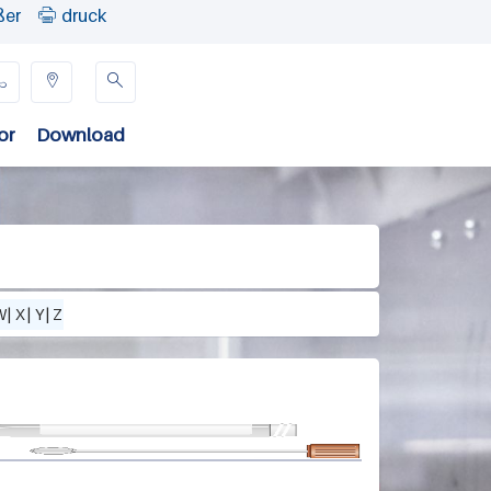
ßer
druck




or
Download
W
|
X
|
Y
|
Z