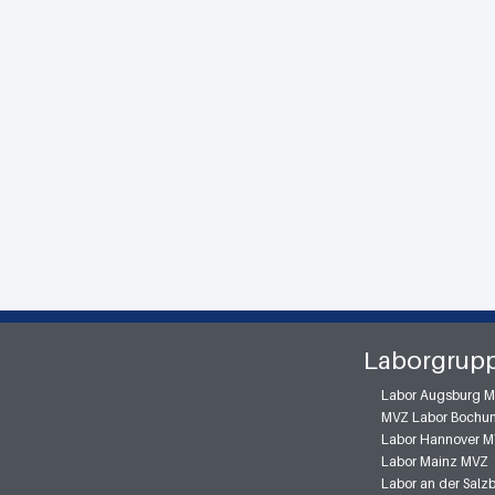
Laborgrup
Labor Augsburg 
MVZ Labor Bochu
Labor Hannover 
Labor Mainz MVZ
Labor an der Sal