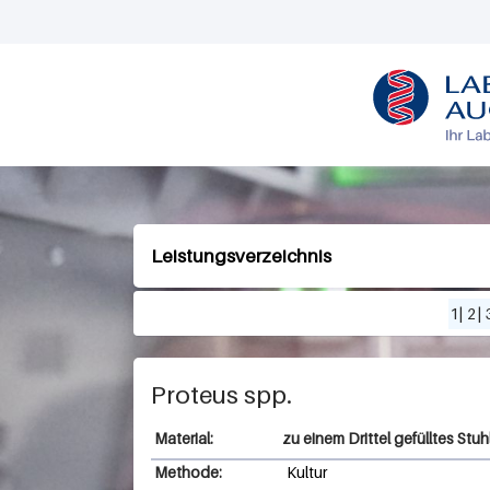
L
O
G
O
Leistungsverzeichnis
1
|
2
|
Proteus spp.
zu einem Drittel gefülltes Stu
Methode:
Kultur