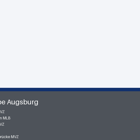
pe Augsburg
MVZ
m MLB
MVZ
zbrücke MVZ