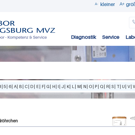
kleiner
grö


Direkt
zum
Inhalt
Diagnostik
Service
Lab
3
|
5
|
6
|
A
|
B
|
C
|
D
|
E
|
F
|
G
|
H
|
I
|
J
|
K
|
L
|
M
|
N
|
O
|
P
|
Q
|
R
|
S
|
T
|
U
|
V
|
hlröhrchen