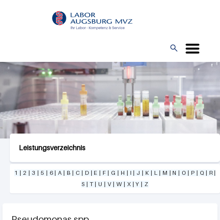
Direkt
L
zum
O
Inhalt
G

O
Leistungsverzeichnis
1
|
2
|
3
|
5
|
6
|
A
|
B
|
C
|
D
|
E
|
F
|
G
|
H
|
I
|
J
|
K
|
L
|
M
|
N
|
O
|
P
|
Q
|
R
|
S
|
T
|
U
|
V
|
W
|
X
|
Y
|
Z
Pseudomonas spp.