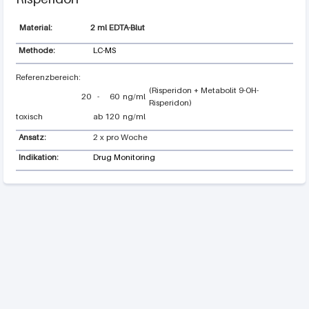
2 ml EDTA-Blut
Methode:
LC-MS
(Risperidon + Metabolit 9-OH-
20
-
60
ng/ml
Risperidon)
toxisch
ab
120
ng/ml
Ansatz:
2 x pro Woche
Indikation:
Drug Monitoring