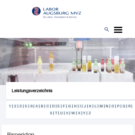
Direkt
L
zum
O
Inhalt
G

O
Leistungsverzeichnis
1
|
2
|
3
|
5
|
6
|
A
|
B
|
C
|
D
|
E
|
F
|
G
|
H
|
I
|
J
|
K
|
L
|
M
|
N
|
O
|
P
|
Q
|
R
|
S
|
T
|
U
|
V
|
W
|
X
|
Y
|
Z
Risperidon