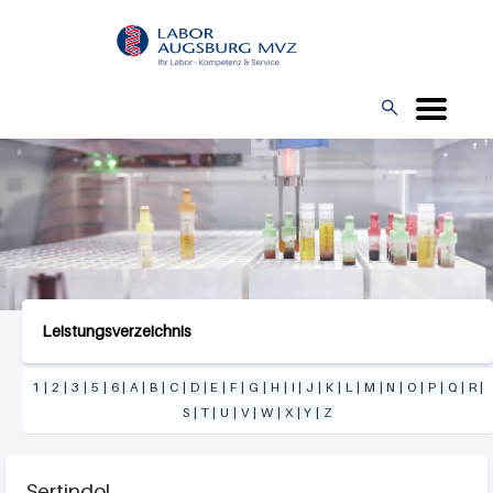
Direkt
L
zum
O
Inhalt
G

O
Leistungsverzeichnis
1
|
2
|
3
|
5
|
6
|
A
|
B
|
C
|
D
|
E
|
F
|
G
|
H
|
I
|
J
|
K
|
L
|
M
|
N
|
O
|
P
|
Q
|
R
|
S
|
T
|
U
|
V
|
W
|
X
|
Y
|
Z
Sertindol