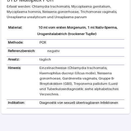
Erfasst werden: Chlamydia trachomatis, Mycoplasma genitalium,
Mycoplasma hominis, Neisseria gonorrhoeae, Trichomonas vaginalis,
Ureaplasma urealyticum und Ureaplasma parvum
10 ml vom ersten Morgenurin, 1 ml Nativ-Sperma,
Urogenitalabstrich (trockener Tupfer)
Methode:
PCR
Referenzbereich:
negativ
Ansatz:
täglich
Hinweis:
Einzelnachweise (Chlamydia trachomatis,
Haemophilus ducreyi (Ulcus molle), Neisseria
gonorrhoeae, Gardnerella vaginalis, Gruppe B-
Streptokokken (GBS), Treponema pallidum (Lues)
und Tuberkulosediagnostik: siehe alphabetisches
Verzeichnis.
Indikation:
Diagnostik von sexuell übertragbaren Infektionen