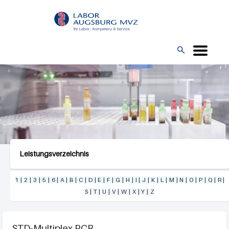
Direkt
L
zum
O
Inhalt
G

O
Leistungsverzeichnis
1
|
2
|
3
|
5
|
6
|
A
|
B
|
C
|
D
|
E
|
F
|
G
|
H
|
I
|
J
|
K
|
L
|
M
|
N
|
O
|
P
|
Q
|
R
|
S
|
T
|
U
|
V
|
W
|
X
|
Y
|
Z
STD-Multiplex PCR