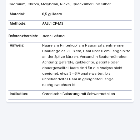
Cadmium, Chrom, Molybdän, Nickel, Quecksilber und Silber
0,5 g Haare
Methode:
AAS / ICP-MS
Referenzbereich:
siehe Befund
Hinweis:
Haare am Hinterkopf am Haaransatz entnehmen.
Haarlänge ca. 3 - 6 cm, Haar über 6 cm Länge bitte
an der Spitze kürzen. Versand in Sputumröhrchen.
Achtung: gefärbte, gebleichte, getönte oder
dauergewellte Haare sind für die Analyse nicht
geeignet, etwa 3 - 6 Monate warten, bis
unbehandeltes Haar in geeigneter Länge
nachgewachsen ist.
Indikation:
Chronische Belastung mit Schwermetallen