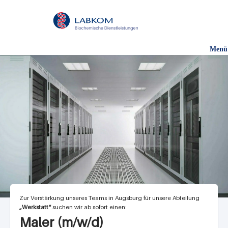
Direkt
zum
Inhalt
Menü
Zur Verstärkung unseres Teams in Augsburg für unsere Abteilung
„Werkstatt“
suchen wir ab sofort einen:
Maler (m/w/d)