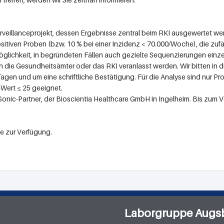
Surveillanceprojekt, dessen Ergebnisse zentral beim RKI ausgewertet w
sitiven Proben (bzw. 10 % bei einer Inzidenz < 70.000/Woche), die zuf
glichkeit, in begründeten Fällen auch gezielte Sequenzierungen einz
die Gesundheitsämter oder das RKI veranlasst werden. Wir bitten in d
agen und um eine schriftliche Bestätigung. Für die Analyse sind nur P
t-Wert
≤
25 geeignet.
 Sonic-Partner, der Bioscientia Healthcare GmbH in Ingelheim. Bis zum
e zur Verfügung.
Laborgruppe Augs