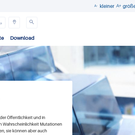
kleiner
größ





te
Download
er Öffentlichkeit und in
en Wahrscheinlichkeit Mutationen
en, sie können aber auch