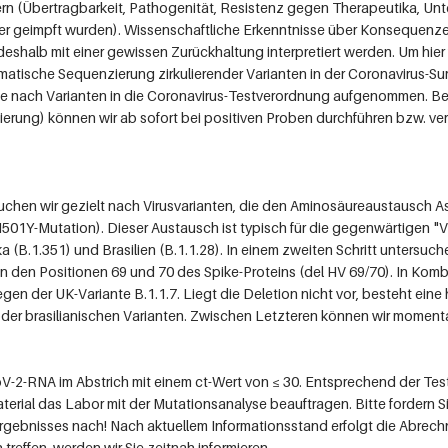
rn (Übertragbarkeit, Pathogenität, Resistenz gegen Therapeutika, Un
der geimpft wurden). Wissenschaftliche Erkenntnisse über Konsequenz
deshalb mit einer gewissen Zurückhaltung interpretiert werden. Um hier f
matische Sequenzierung zirkulierender Varianten in der Coronavirus-Su
che nach Varianten in die Coronavirus-Testverordnung aufgenommen. 
rung) können wir ab sofort bei positiven Proben durchführen bzw. vera
hen wir gezielt nach Virusvarianten, die den Aminosäureaustausch As
501Y-Mutation). Dieser Austausch ist typisch für die gegenwärtigen "V
ka (B.1.351) und Brasilien (B.1.1.28). In einem zweiten Schritt untersuch
an den Positionen 69 und 70 des Spike-Proteins (del HV 69/70). In Kom
iegen der UK-Variante B.1.1.7. Liegt die Deletion nicht vor, besteht ein
oder brasilianischen Varianten. Zwischen Letzteren können wir momenta
V-2-RNA im Abstrich mit einem ct-Wert von
≤
30. Entsprechend der Tes
rial das Labor mit der Mutationsanalyse beauftragen. Bitte fordern Si
gebnisses nach! Nach aktuellem Informationsstand erfolgt die Abrech
treffen, werden wir Sie zeitnah informieren.