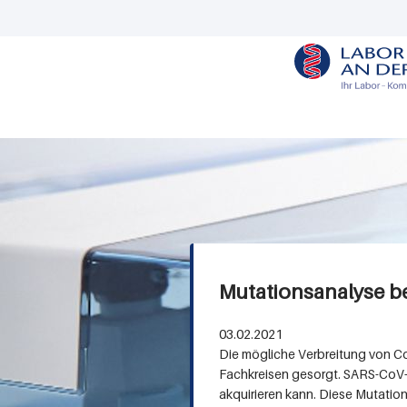
M
e
n
u
R
i
Mutationsanalyse b
t
s
03.02.2021
Die mögliche Verbreitung von Cor
c
Fachkreisen gesorgt. SARS-CoV-2
h
akquirieren kann. Diese Mutatio