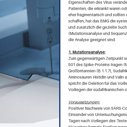
Eigenschaften des Virus verände
e
Patienten, die erkrankt waren o
eher fragmentarisch und sollten 
n
schaffen, hat das BMG die syste
h
und zusätzlich die gezielte Su
(Mutationsanalyse und Sequenzie
a
die Analyse geeignet sind.
u
1. Mutationsanalyse:
s
Zum gegenwärtigen Zeitpunkt suc
501 des Spike-Proteins tragen (N
e
Großbritannien (B.1.1.7), Südafri
n
Aminosäuren Histidin und Valin 
spricht die Deletion für das Vorl
S
Vorliegen der südafrikanischen 
e
Voraussetzungen:
i
Positiver Nachweis von SARS-Co
Einsender von Untersuchungsmate
t
Tagen nach Vorliegen des Tester
e
KV weitere formale Festlegungen 