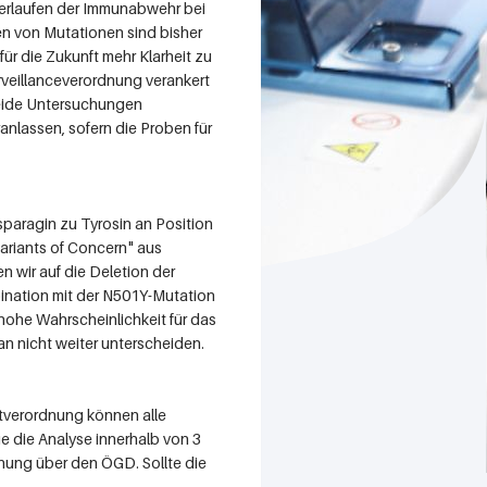
terlaufen der Immunabwehr bei
en von Mutationen sind bisher
ür die Zukunft mehr Klarheit zu
rveillanceverordnung verankert
Beide Untersuchungen
nlassen, sofern die Proben für
paragin zu Tyrosin an Position
ariants of Concern" aus
en wir auf die Deletion der
bination mit der N501Y-Mutation
e hohe Wahrscheinlichkeit für das
n nicht weiter unterscheiden.
tverordnung können alle
e die Analyse innerhalb von 3
nung über den ÖGD. Sollte die