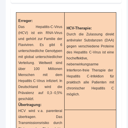
Erreger:
Das Hepatitis-C-Virus
HCV-Therapie:
(HCV) ist ein RNA-Virus
Durch die Zulassung direkt
und gehört zur Familie der
antiviraler Substanzen (DAA)
Flaviviren. Es gibt 6
gegen verschiedene Proteine
unterschiedliche Genotypen
des Hepatitis C-Virus ist eine
mit global unterschiedlicher
hocheffektive,
Verteilung. Weltweit sind
nebenwirkungsarme
über 100 Millionen
Interferon-freie Therapie der
Menschen mit dem
Hepatitis C-Infektion für
Hepatitis C-Virus infiziert. In
praktisch alle Patienten mit
Deutschland wird die
chronischer Hepatitis C
Prävalenz auf 0,3 - 0,5%
möglich.
geschätzt.
Übertragung:
HCV wird v. a. parenteral
übertragen. Das
Transmissionsrisiko durch