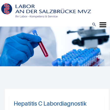
Direkt
zum
Inhalt

Menü
Hepatitis C Labordiagnostik