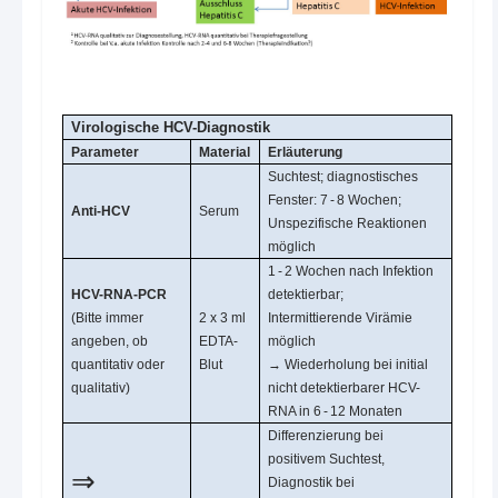
Virologische HCV-Diagnostik
Parameter
Material
Erläuterung
Suchtest; diagnostisches
Fenster: 7 - 8 Wochen;
Anti-HCV
Serum
Unspezifische Reaktionen
möglich
1 - 2 Wochen nach Infektion
HCV-RNA-PCR
detektierbar;
(Bitte immer
2 x 3 ml
Intermittierende Virämie
angeben, ob
EDTA-
möglich
quantitativ oder
Blut
→ Wiederholung bei initial
qualitativ)
nicht detektierbarer HCV-
RNA in 6 - 12 Monaten
Differenzierung bei
positivem Suchtest,
⇒
Diagnostik bei