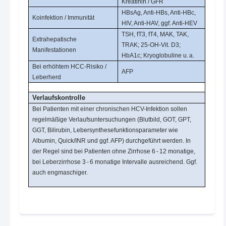
Kreatinin / GFR
HBsAg, Anti-HBs, Anti-HBc,
Koinfektion / Immunität
HIV, Anti-HAV, ggf. Anti-HEV
TSH, fT3, fT4, MAK, TAK,
Extrahepatische
TRAK; 25-OH-Vit. D3;
Manifestationen
HbA1c; Kryoglobuline u. a.
Bei erhöhtem HCC-Risiko /
AFP
Leberherd
Verlaufskontrolle
Bei Patienten mit einer chronischen HCV-Infektion sollen
regelmäßige Verlaufsuntersuchungen (Blutbild, GOT, GPT,
GGT, Bilirubin, Lebersynthesefunktionsparameter wie
Albumin, Quick/INR und ggf. AFP) durchgeführt werden. In
der Regel sind bei Patienten ohne Zirrhose 6 - 12 monatige,
bei Leberzirrhose 3 - 6 monatige Intervalle ausreichend. Ggf.
auch engmaschiger.