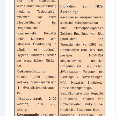
Blut und Blutprodukte
wurde durch die Einführung
Indikation zum HCV-
moderner Testverfahren
Screening:
minimiert. Vor allem
Personen mit entsprechenden
„Needle-Sharing“ bei
klinischen / biochemischen
Drogenabusus,
oder bildmorphologischen
homosexuelle Kontakte
Zeichen; Empfänger von Blut
unter Männern und
(produkten) und
iatrogene Übertragung in
Transplantaten vor 1992; bei
Ländern mit geringen
Hämodialyse (Anti-HCV trotz
Hygiene-Standards stellen
positiver HCV-RNA
die wesentlichen Risiken
möglicherweise negativ),
dar.
Drogenabusus (i.v. / nasal),
Risikoeinschätzung:
JVA-Insassen; Personen mit
Sexuell (eher gering),
Piercings / Tätowierungen;
vertikale Virustransmission
HIV-, Hepatitis B-Infizierte,
(1 - 6%), Stichverletzungen
Haushaltsangehörige /
1%
Sexualkontakte von Hepatitis
Inkubationszeit:
2 - 26
C-Patienten, Kindern von
Wochen, i. d. R. 7 - 8
HCV-infizierten Müttern; bei
Wochen
Hochrisiko-Sexualpraktiken,
Symptomatik:
75% ohne
berufliche Exposition, bei