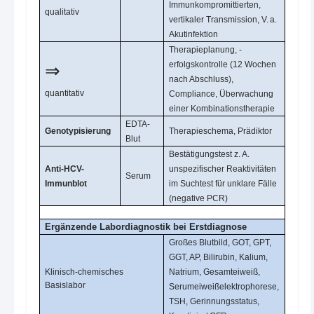
Immunkompromittierten,
qualitativ
vertikaler Transmission, V. a.
Akutinfektion
Therapieplanung, -
erfolgskontrolle (12 Wochen
⇒
nach Abschluss),
quantitativ
Compliance, Überwachung
einer Kombinationstherapie
EDTA-
Genotypisierung
Therapieschema, Prädiktor
Blut
Bestätigungstest z. A.
Anti-HCV-
unspezifischer Reaktivitäten
Serum
Immunblot
im Suchtest für unklare Fälle
(negative PCR)
Ergänzende Labordiagnostik bei Erstdiagnose
Großes Blutbild, GOT, GPT,
GGT, AP, Bilirubin, Kalium,
Klinisch-chemisches
Natrium, Gesamteiweiß,
Basislabor
Serumeiweißelektrophorese,
TSH, Gerinnungsstatus,