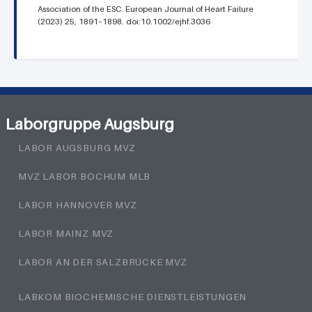
Association of the ESC. European Journal of Heart Failure
(2023) 25, 1891–1898. doi:10.1002/ejhf.3036
Laborgruppe Augsburg
LABOR AUGSBURG MVZ
MVZ LABOR BOCHUM MLB
LABOR HANNOVER MVZ
LABOR MAINZ MVZ
LABOR AN DER SALZBRÜCKE MVZ
LABKOM BIOCHEMISCHE DIENSTLEISTUNGEN