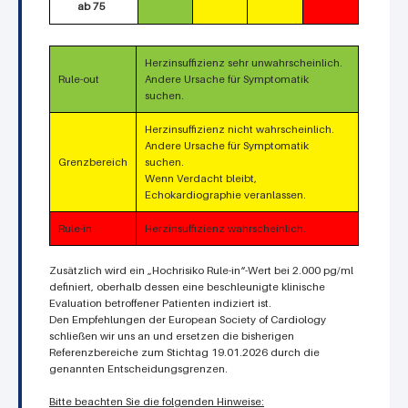
ab 75
Herzinsuffizienz sehr unwahrscheinlich.
Rule-out
Andere Ursache für Symptomatik
suchen.
Herzinsuffizienz nicht wahrscheinlich.
Andere Ursache für Symptomatik
Grenzbereich
suchen.
Wenn Verdacht bleibt,
Echokardiographie veranlassen.
Rule-in
Herzinsuffizienz wahrscheinlich.
Zusätzlich wird ein „Hochrisiko Rule-in“-Wert bei 2.000 pg/ml
definiert, oberhalb dessen eine beschleunigte klinische
Evaluation betroffener Patienten indiziert ist.
Den Empfehlungen der European Society of Cardiology
schließen wir uns an und ersetzen die bisherigen
Referenzbereiche zum Stichtag 19.01.2026 durch die
genannten Entscheidungsgrenzen.
Bitte beachten Sie die folgenden Hinweise: