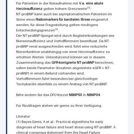
Für Patienten in der Notaufnahme mit
V.a. eine akute
(1)
Herzinsuffizienz
gelten höhere Grenzwerte
.
NT-proBNP kann auch bei asymptomatischen Patienten im
Sinne eines
Risikomarkers für kardialen Stress
eingesetzt
werden, für diese Fragestellung gelten niedrigere
(1)
Entscheidungsgrenzen
.
Der NT-proBNP-Spiegel wird durch Begleiterkrankungen wie
Niereninsuffizienz und Vorhofflimmern beeinflusst. Da NT-
proBNP renal ausgeschieden wird, führt eine reduzierte
Nierenfunktion unabhängig von einer Herzinsuffizienz zu
erhöhten Werten. Unterstützend können wir in diesem
Zusammenhang das
GFR-korrigierte NT-proBNP
berechnen,
sofern beide Parameter (Kreatinin abgeleitete eGFR + NT-
proBNP) in einem Befund vorhanden sind.
Vorhofflimmern führt besonders bei gleichzeitiger
Tachykardie ebenfalls zu einem Anstieg von NT-proBNP.
Bitte ändern Sie das DFÜ-Kürzel
NBNP03
in
NBNP04
.
Für Rückfragen stehen wir gerne zu Ihrer Verfügung.
Literatur:
(1) Bayes-Genis, A et al.: Practical algorithms for early
diagnosis of heart failure and heart stress using NT-proBNP: A
clinical consensus statement from the Heart Failure