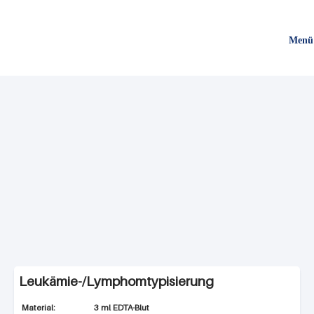
Direkt
zum
Menü
Inhalt
Leukämie-/Lymphomtypisierung
3 ml EDTA-Blut