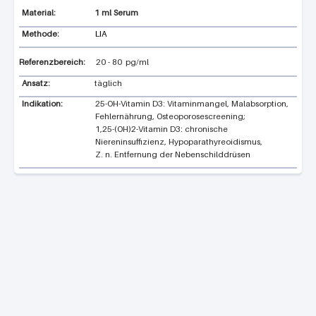
1 ml Serum
Methode:
LIA
Referenzbereich:
20
-
80
pg/ml
Ansatz:
täglich
Indikation:
25-OH-Vitamin D3: Vitaminmangel, Malabsorption,
Fehlernährung, Osteoporosescreening;
1,25-(OH)2-Vitamin D3: chronische
Niereninsuffizienz, Hypoparathyreoidismus,
Z. n. Entfernung der Nebenschilddrüsen