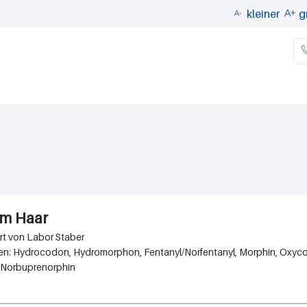
Direkt
kleiner
g


zum
Inhalt
im Haar
Labor Staber
n: Hydrocodon, Hydromorphon, Fentanyl/Norfentanyl, Morphin, Oxycodon
/Norbuprenorphin