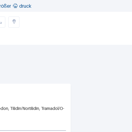
rößer
druck



, Tilidin/Nortilidin, Tramadol/O-