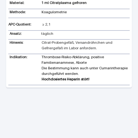
1 ml Citratplasma gefroren
Methode:
Koagulometrie
APC-Quotient:
≥
2,1
Ansatz:
täglich
Hinweis:
Citrat-Probengefäß, Versandröhrchen und
Gefriergefäß im Labor anfordern.
Indikation:
Thrombose-Risiko-Abklärung, positive
Familienanamnese, Aborte
Die Bestimmung kann auch unter Cumarintherapie
durchgeführt werden.
Hochdosiertes Heparin stört!