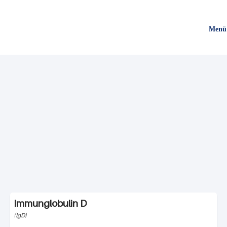
Direkt
zum
Menü
Inhalt
Immunglobulin D
IgD