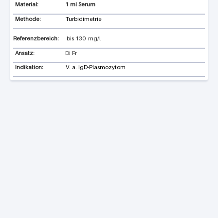
1 ml Serum
Methode:
Turbidimetrie
Referenzbereich:
bis
130
mg/l
Ansatz:
Di Fr
Indikation:
V. a. IgD-Plasmozytom