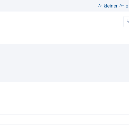
Direkt
kleiner
g


zum
Inhalt