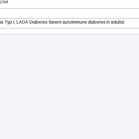
U/ml
us Typ I, LADA-Diabetes (latent autoimmune diabetes in adults)