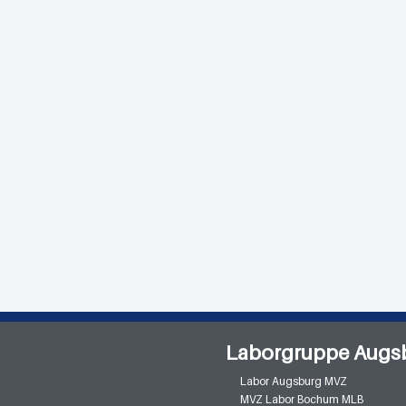
Laborgruppe Augs
Labor Augsburg MVZ
MVZ Labor Bochum MLB