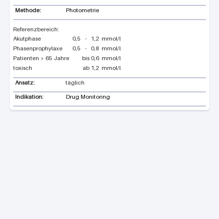
Methode:
Photometrie
Akutphase
0,5
-
1,2
mmol/l
Phasenprophylaxe
0,5
-
0,8
mmol/l
Patienten > 65 Jahre
bis
0,6
mmol/l
toxisch
ab
1,2
mmol/l
Ansatz:
täglich
Indikation:
Drug Monitoring